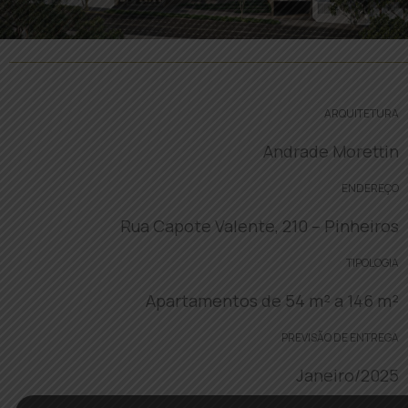
ARQUITETURA
Andrade Morettin
ENDEREÇO
Rua Capote Valente, 210 – Pinheiros
TIPOLOGIA
Apartamentos de 54 m² a 146 m²
PREVISÃO DE ENTREGA
Janeiro/2025