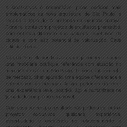
A Idea!Zarvos é responsável pelos edifícios mais
emblemáticos da nova arquitetura de São Paulo, e
recebe o título de “A preferida da indústria criativa”.
Pioneira, conta com projetos de arquitetos premiados,
com estética diferente dos padrões repetitivos da
cidade e com alto potencial de valorização. Cada
edifício é único.
Nós, da Graziella dos Imóveis, você já conhece: somos
uma imobiliária boutique referência com atuação no
mercado de luxo em São Paulo. Temos conhecimento
de mercado, olhar apurado, uma equipe diferenciada e
entendemos de pessoas. Assim, podemos oferecer
uma experiência leve, positiva, ágil e humanizada na
jornada de compra do seu imóvel.
Com essa parceria, o resultado não poderia ser outro:
projetos exclusivos, qualidade, experiência,
assertividade e excelência no relacionamento e