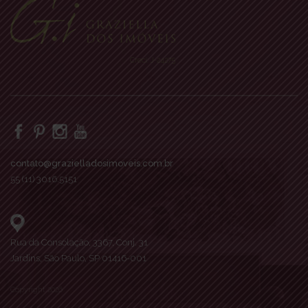
Creci: J-24275
contato@grazielladosimoveis.com.br
55 (11) 3016.5151
Rua da Consolação, 3367, Conj. 31
Jardins, São Paulo, SP 01416-001
Copyright 2026