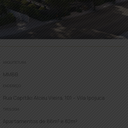
ARQUITETURA
MMBB
ENDEREÇO
Rua Capitão Alceu Vieira, 101 – Vila Ipojuca
TIPOLOGIA
Apartamentos de 66m³ e 82m²