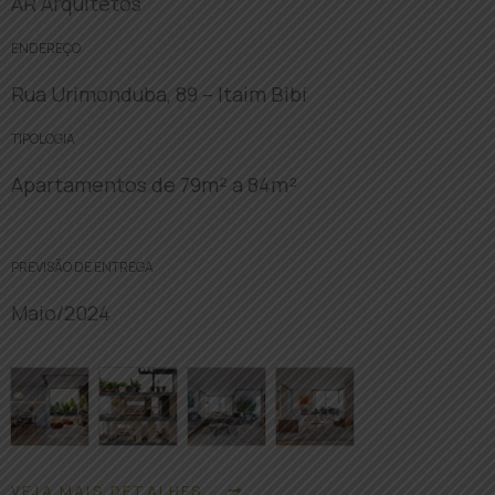
AR Arquitetos
ENDEREÇO
Rua Urimonduba, 89 – Itaim Bibi
TIPOLOGIA
Apartamentos de 79m² a 84m²
PREVISÃO DE ENTREGA
Maio/2024
VEJA MAIS DETALHES