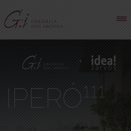
111
IPERÓ