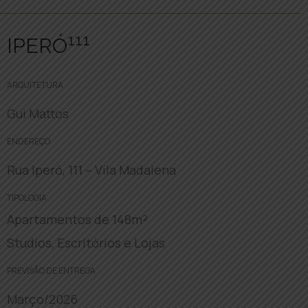
111
IPERÓ
ARQUITETURA
Gui Mattos
ENDEREÇO
Rua Iperó, 111 – Vila Madalena
TIPOLOGIA
Apartamentos de 148m²
Studios, Escritórios e Lojas
PREVISÃO DE ENTREGA
Março/2026