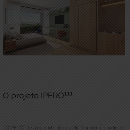
111
O projeto IPERÓ
111
O IPERÓ
fica na parte alta da Vila Madalena e no limite