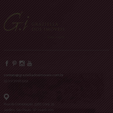
Creci: J-24275
contato@grazielladosimoveis.com.br
55 (11) 3016.5151
Rua da Consolação, 3367, Conj. 31
Jardins, São Paulo, SP 01416-001