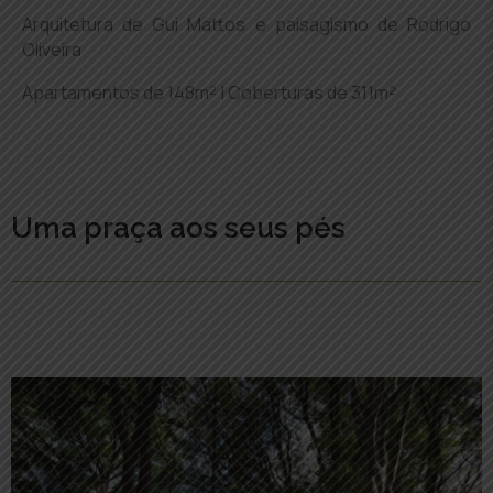
Arquitetura de Gui Mattos e paisagismo de Rodrigo
Oliveira
Apartamentos de 148m² | Coberturas de 311m²
Uma praça aos seus pés