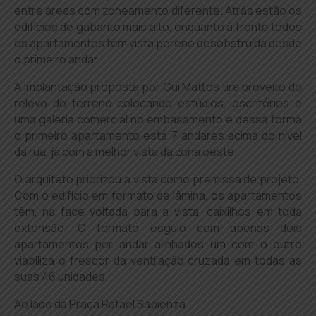
entre áreas com zoneamento diferente. Atrás estão os
edifícios de gabarito mais alto, enquanto à frente todos
os apartamentos têm vista perene desobstruída desde
o primeiro andar.
A implantação proposta por Gui Mattos tira proveito do
relevo do terreno colocando estúdios, escritórios e
uma galeria comercial no embasamento e dessa forma
o primeiro apartamento está 7 andares acima do nível
da rua, já com a melhor vista da zona oeste.
O arquiteto priorizou a vista como premissa de projeto.
Com o edifício em formato de lâmina, os apartamentos
têm, na face voltada para a vista, caixilhos em toda
extensão. O formato esguio com apenas dois
apartamentos por andar alinhados um com o outro
viabiliza o frescor da ventilação cruzada em todas as
suas 46 unidades.
Ao lado da Praça Rafael Sapienza.