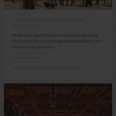
USP PROMOVE PASSEIO POR SAMPA
MODERNISTA
Muitas vezes, quando moramos numa cidade nosso olhar
fica viciado e deixamos de prestar atenção nos detalhes que
compõem nosso patrimônio...
Continue lendo
Arquitetura
,
Artes
,
Cultura
,
Dica da Grazi