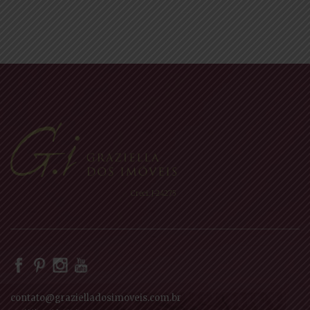
posts
ANT
ERIO
R
Creci: J-24275
contato@grazielladosimoveis.com.br