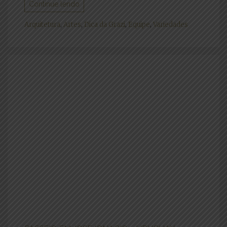
Continue lendo
Arquitetura
,
Artes
,
Dica da Grazi
,
Equipe
,
Variedades