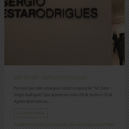
SER ESTAR – SERGIO RODRIGUES
Pra você que não conseguiu visitar a exposição “Ser Estar –
Sérgio Rodrigues” que aconteceu entre 09 de Junho e 05 de
Agosto desse ano no...
Continue lendo
Arquitetura
,
Artes
,
Decoração
,
Dica da Grazi
,
Grazi Visita