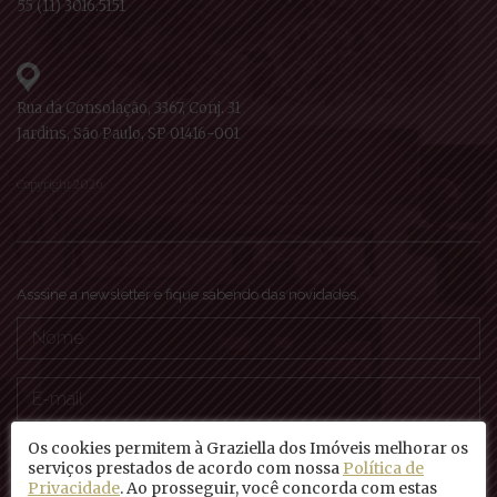
55 (11) 3016.5151
Rua da Consolação, 3367, Conj. 31
Jardins, São Paulo, SP 01416-001
Copyright 2026
Asssine a newsletter e fique sabendo das novidades.
Os cookies permitem à Graziella dos Imóveis melhorar os
serviços prestados de acordo com nossa
Política de
Privacidade
. Ao prosseguir, você concorda com estas