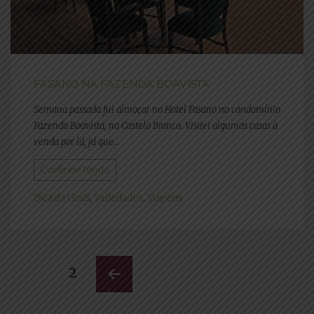
FASANO NA FAZENDA BOAVISTA
Semana passada fui almoçar no Hotel Fasano no condomínio
Fazenda Boavista, na Castelo Branco. Visitei algumas casas à
venda por lá, já que...
Continue lendo
Dica da Grazi
,
Variedades
,
Viagens
Navegação
Navegação
PÁGINA
2
por
por
PÁGI
posts
NA