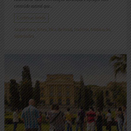
conteúdo autoral que...
Continue lendo
Arquitetura
,
Artes
,
Dica da Grazi
,
Imóveis
,
Inspiração
,
Variedades