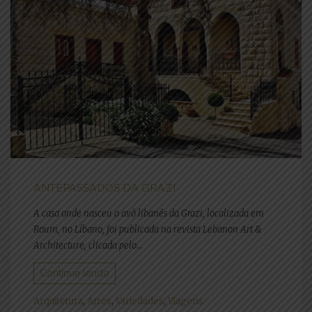
ANTEPASSADOS DA GRAZI
A casa onde nasceu o avô libanês da Grazi, localizada em
Roum, no Líbano, foi publicada na revista Lebanon Art &
Architecture, clicada pelo...
Continue lendo
Arquitetura
,
Artes
,
Variedades
,
Viagens