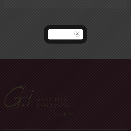
Navegação
por
posts
Creci: J-24275