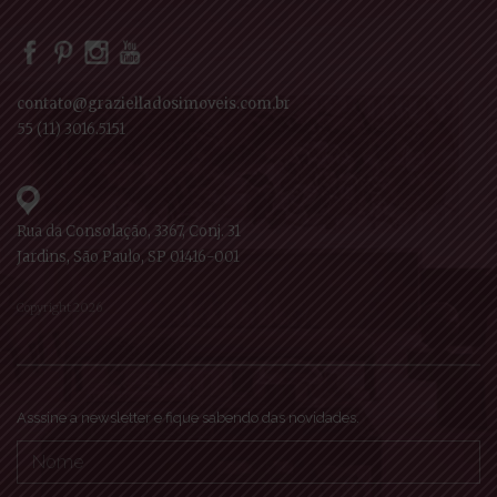
contato@grazielladosimoveis.com.br
55 (11) 3016.5151
Rua da Consolação, 3367, Conj. 31
Jardins, São Paulo, SP 01416-001
Copyright 2026
Asssine a newsletter e fique sabendo das novidades.