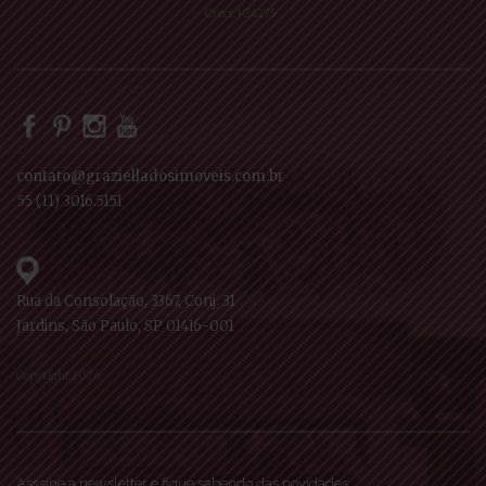
Creci: J-24275
contato@grazielladosimoveis.com.br
55 (11) 3016.5151
Rua da Consolação, 3367, Conj. 31
Jardins, São Paulo, SP 01416-001
Copyright 2026
Asssine a newsletter e fique sabendo das novidades.