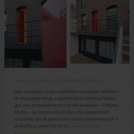
UMA CASA VIROU 6! DELFINA STUDIOS
Hoje a postagem é para compartilhar e prestigiar o trabalho
de uma grande amiga, a arquiteta Karina Nehemy Fontana
que criou um projeto incrível na Vila Madalena – O Delfina
Studios – na charmosa Rua Delfina. Ela simplesmente
vislumbrou que de apenas uma casa ela transformaria em 6
"UMA CASA VIROU 
studios! Eu a conheci há uns 10 …
Continue lendo