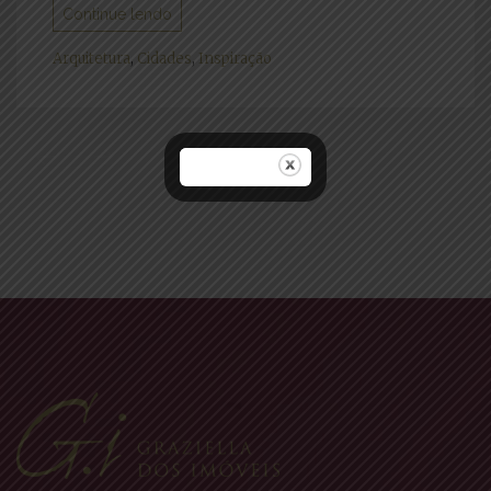
Continue lendo
Arquitetura
,
Cidades
,
Inspiração
Navegação
por
posts