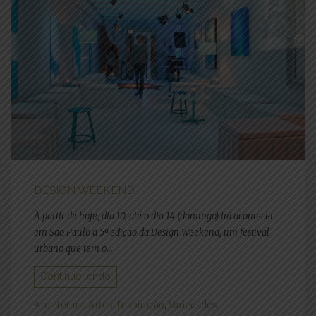
DESIGN WEEKEND
À partir de hoje, dia 10, até o dia 14 (domingo) irá acontecer
em São Paulo a 5ª edição da Design Weekend, um festival
urbano que tem o...
Continue lendo
Arquitetura
,
Artes
,
Inspiração
,
Variedades