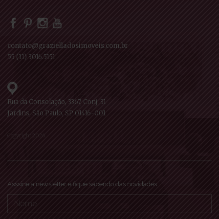
contato@grazielladosimoveis.com.br
55 (11) 3016.5151
Rua da Consolação, 3367, Conj. 31
Jardins, São Paulo, SP 01416-001
Copyright 2026
Asssine a newsletter e fique sabendo das novidades.