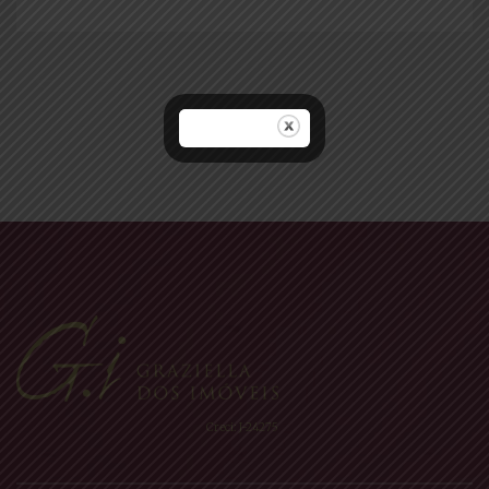
Navegação
por
posts
Creci: J-24275