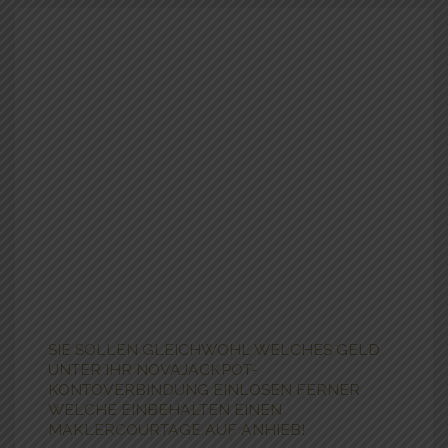
SIE SOLLEN GLEICHWOHL WELCHES GELD
UNTER IHR NOVAJACKPOT-
KONTOVERBINDUNG EINLOSEN FERNER
WELCHE EINBEHALTEN EINEN
MAKLERCOURTAGE AUF ANHIEB!