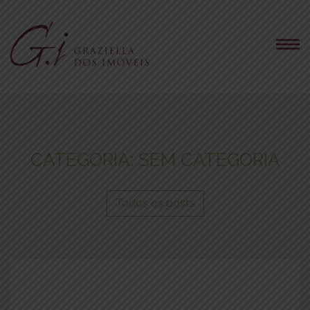
CATEGORIA:
SEM CATEGORIA
Todos os posts