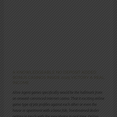
A KNOWLEDGEABLE NO DEPOSIT ADDED
BONUS CASINOS INSIDE 2025 VICTORY A REAL
INCOME
Alive Agent games specifically would be the hallmark from
an onward-convinced internet casino. That it exciting online
game type of pits profiles against each other or even the
house or apartment with a bona fide, livestreamed dealer
getting in touch with the new photos in real time. Online