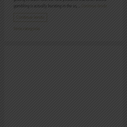
"A knowledg
gambling is actually bursting in the us, …
Continue lendo
Continue lendo
Sem categoria