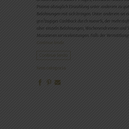
Pramie abzuglich Einzahlung unter anderem zu gute
Belohnungen mit sich bringen. Unter anderem sei e
gro?zugiges Cashback durch nueve%, der mehrstu
uber einzeln Belohnungen, Wochenendrennen und ‘ne
Musizieren serviceleistungen. Falls der Vermittlung
“Schaffen Die leser jetzt Ihr Kontov
Continue lendo
Continue lendo
Sem categoria