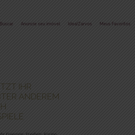
Buscar
Anuncie seu imóvel
Idea!Zarvos
Meus Favoritos
TZT IHR
NTER ANDEREM
CH
SPIELE
hr Freespins, Freebets, Kasino