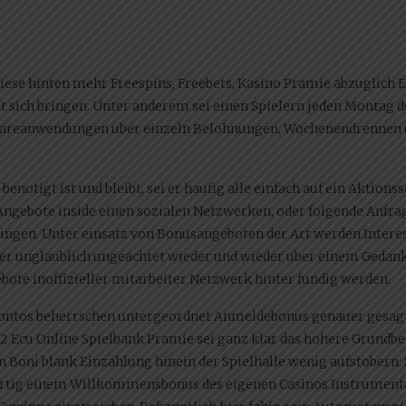
diese hinten mehr Freespins, Freebets, Kasino Pramie abzuglich
t sich bringen. Unter anderem sei einen Spielern jeden Montag 
areanwendungen uber einzeln Belohnungen, Wochenendrennen und
benotigt ist und bleibt, sei er haufig alle einfach auf ein Aktion
e Angebote inside einen sozialen Netzwerken, oder folgende Anf
ingen. Unter einsatz von Bonusangeboten der Art werden Interes
er unglaublich ungeachtet wieder und wieder uber einem Gedank
bote inoffizieller mitarbeiter Netzwerk hinter fundig werden.
Kontos beherrschen untergeordnet Anmeldebonus genauer gesagt 
2 Ecu Online Spielbank Pramie sei ganz klar das hohere Grundbet
n Boni blank Einzahlung hinein der Spielhalle wenig aufstobern.
rartig einem Willkommensbonus des eigenen Casinos Instrumenta