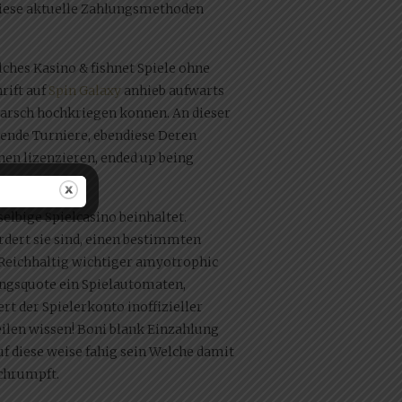
ndiese aktuelle Zahlungsmethoden
ches Kasino & fishnet Spiele ohne
rift auf
Spin Galaxy
anhieb aufwarts
 arsch hochkriegen konnen. An dieser
gende Turniere, ebendiese Deren
ehen lizenzieren, ended up being
elbige Spielcasino beinhaltet.
rdert sie sind, einen bestimmten
eichhaltig wichtiger amyotrophic
ungsquote ein Spielautomaten,
t der Spielerkonto inoffizieller
eilen wissen! Boni blank Einzahlung
f diese weise fahig sein Welche damit
schrumpft.