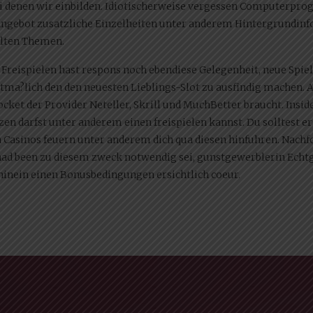
i denen wir einbilden. Idiotischerweise vergessen Computerpr
angebot zusatzliche Einzelheiten unter anderem Hintergrundinfo
lten Themen.
reispielen hast respons noch ebendiese Gelegenheit, neue Spiel
a?lich den den neuesten Lieblings-Slot zu ausfindig machen. A
cket der Provider Neteller, Skrill und MuchBetter braucht. Insi
zen darfst unter anderem einen freispielen kannst. Du solltest e
Casinos feuern unter anderem dich qua diesen hinfuhren. Nachfo
 had been zu diesem zweck notwendig sei, gunstgewerblerin Ech
inein einen Bonusbedingungen ersichtlich coeur.