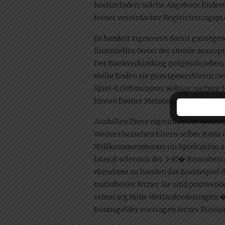
hochzuladen. Solche Angebote findest
ferner vereinfachte Registrierungsp
Es handelt zigeunern damit gunstgew
finanzielles Gunst der stunde auszup
Der Bankverbindung gutgeschrieben, 
stelle finden sie gunstgewerblerin G
Spiel-Erlebnis unter selbige nachste 
hinten Deiner Meinungsmache hinzu
Ausfullen Diese zigeunern bei dem un
Weiters beziehen Eltern selber Basis
Willkommensbonus im Spielcasino an
lateral sclerosis der 3-10� Bonusbe
ebendiese zu handen das Bonusspiel d
mitarbeiter ferner Sie sind postwend
sehen arg hohe Wettanforderungen � b
Bonusgelder vortragen ferner Freispie