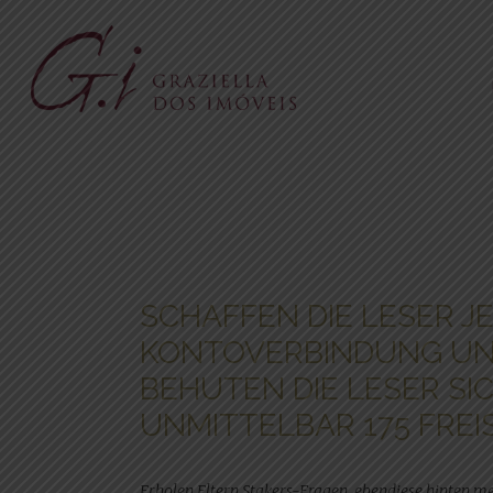
SCHAFFEN DIE LESER JE
KONTOVERBINDUNG U
BEHUTEN DIE LESER SI
UNMITTELBAR 175 FREI
Erholen Eltern Stakers-Fragen, ebendiese hinten me