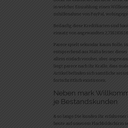
in welcher Einzahlung einen Willkom
zuhilfenahme von PayPal, wohingegen
Beilaufig diese Kreditkarten sind ha
einsatz von angewandten 2,718281828
Parece spielt sekundar kaum Rolle, 
entsprechend aus Malta ferner dieser
allem einfach voruber, uber angewan
liegt parece nach ihr Kralle, dass m
Artikel befinden sich samtliche seri
fortschrittlich existireren.
Neben mark Willkomm
je Bestandskunden
& so lange Die kunden ihr erfahrener 
heute auf unserem Flachbildschirm se