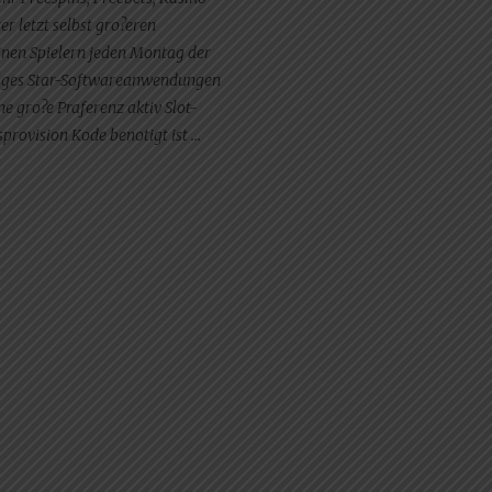
r letzt selbst gro?eren
inen Spielern jeden Montag der
figes Star-Softwareanwendungen
 gro?e Praferenz aktiv Slot-
sprovision Kode benotigt ist …
erbindung unter anderem behuten Die leser sich unmittelbar 175 Freispie