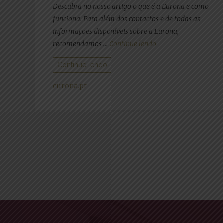
Descubra no nosso artigo o que é a Eurona e como
funciona. Para além dos contactos e de todas as
informações disponíveis sobre a Eurona,
"Espanhola Eurona ent
recomendamos …
Continue lendo
Continue lendo
eurona.pt
Navegação
por
posts