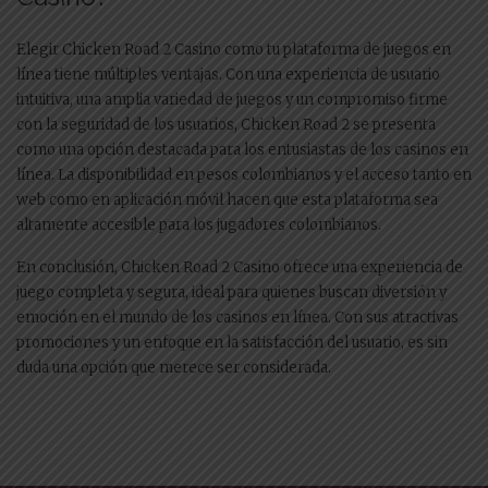
Elegir Chicken Road 2 Casino como tu plataforma de juegos en
línea tiene múltiples ventajas. Con una experiencia de usuario
intuitiva, una amplia variedad de juegos y un compromiso firme
con la seguridad de los usuarios, Chicken Road 2 se presenta
como una opción destacada para los entusiastas de los casinos en
línea. La disponibilidad en pesos colombianos y el acceso tanto en
web como en aplicación móvil hacen que esta plataforma sea
altamente accesible para los jugadores colombianos.
En conclusión, Chicken Road 2 Casino ofrece una experiencia de
juego completa y segura, ideal para quienes buscan diversión y
emoción en el mundo de los casinos en línea. Con sus atractivas
promociones y un enfoque en la satisfacción del usuario, es sin
duda una opción que merece ser considerada.