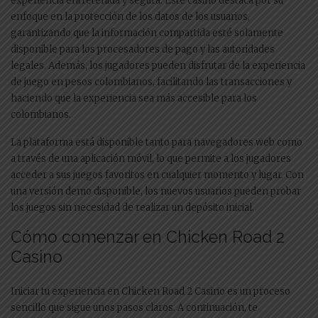
experiencia entretenida y segura. Este casino destaca por su
enfoque en la protección de los datos de los usuarios,
garantizando que la información compartida esté solamente
disponible para los procesadores de pago y las autoridades
legales. Además, los jugadores pueden disfrutar de la experiencia
de juego en pesos colombianos, facilitando las transacciones y
haciendo que la experiencia sea más accesible para los
colombianos.
La plataforma está disponible tanto para navegadores web como
a través de una aplicación móvil, lo que permite a los jugadores
acceder a sus juegos favoritos en cualquier momento y lugar. Con
una versión demo disponible, los nuevos usuarios pueden probar
los juegos sin necesidad de realizar un depósito inicial.
Cómo comenzar en Chicken Road 2
Casino
Iniciar tu experiencia en Chicken Road 2 Casino es un proceso
sencillo que sigue unos pasos claros. A continuación, te