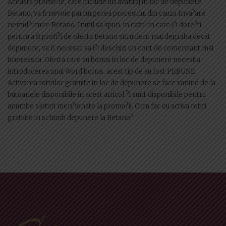
Aceasta promo?ie, care include un avantaj in loc de depunere
Betano, va fi nevoie parcurgerea procesului din cauza Inva?are
nemul?umire Betano. Inutil sa spun, in cazul in care i?i dore?ti
pentru a fi profi?i de oferta Betano stimulent mai degraba decat
depunere, va fi necesar sa i?i deschizi un cont de comerciant mai
tinereasca. Oferta care au bonus in loc de depunere necesita
introducerea unui Word bonus, acest tip de au fost PEBUNE.
Activarea rotirilor gratuite in loc de depunere se face variind de la
butoanele disponibile in acest articol ?i sunt disponibile pentru
anumite sloturi men?ionate la promo?ii. Cum fac eu activa rotiri
gratuite in schimb depunere la Betano?