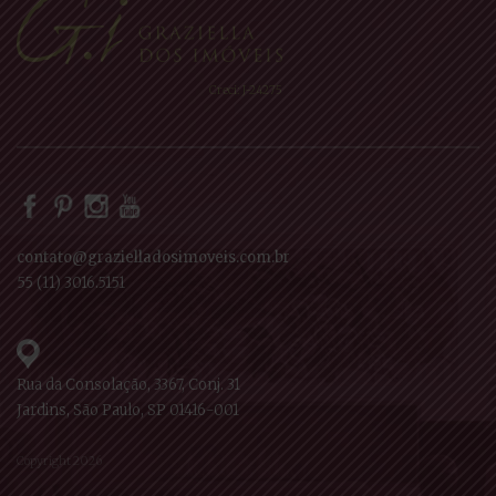
Creci: J-24275
contato@grazielladosimoveis.com.br
55 (11) 3016.5151
Rua da Consolação, 3367, Conj. 31
Jardins, São Paulo, SP 01416-001
Copyright 2026