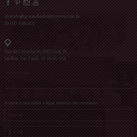
contato@grazielladosimoveis.com.br
55 (11) 3016.5151
Rua da Consolação, 3367, Conj. 31
Jardins, São Paulo, SP 01416-001
Copyright 2026
Asssine a newsletter e fique sabendo das novidades.