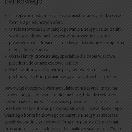
bankowego
Istnieją one dostępne stale, natomiast teraz wychodzą w całej
formie 2 pojedynczych ofert.
W rejestrowania się w całej logowanie Energy Casino, zanim
wypłatą środków możesz zostać poproszony na temat
poświadczenie adresu e-list mailowy jak i również kompletną
ocenę identyczności.
Określ limity, które istnieją specjalnie dla ciebie właściwe,
przedtem dokonasz czołowej wpłaty.
Możesz skorzystać spośród przypadkowego maszyny
pochodzące z Energycasino wyjąwszy żadnych zagrożeń.
Baw uwagi dobrze we własnym ulubionym kasynie, mając na
uwadze, hdy jest znacznie mniej możliwe, hdy jakiś człowiek
będzie miał szansę wejść wyjąwszy pozwolenia.
energycasino
Jeżeli nie zaakceptować pamiętasz słowa kluczowe do swojego
własnego konta bankowego po kasynie Energy, zamierzasz
gryzie swobodnie zresetować. Program poprosi Cię na temat
prośba adresu zamieszkamia e-list mailowy scalonego z Twoim