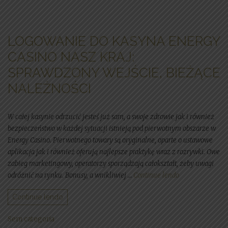
LOGOWANIE DO KASYNA ENERGY
CASINO NASZ KRAJ:
SPRAWDZONY WEJŚCIE, BIEŻĄCE
NALEŻNOŚCI
W całej kasynie odrzucić jesteś już sam, a swoje zdrowie jak i również
bezpieczeństwo w każdej sytuacji istnieją pod pierwotnym obszarze w
Energy Casino. Pierwotnego towary są oryginalne, oparte o ustawowe
aplikacja jak i również oferują najlepsze praktykę wraz z rozrywki. Owe
zabieg marketingowy, operatorzy sporządzają całokształt, żeby uwagi
“Logowanie do k
odróżnić na rynku. Bonusy, a wnikliwiej …
Continue lendo
Continue lendo
Sem categoria