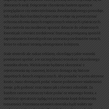
zbieranych sesji. Dołączenie chronienia hasłem opartej w
przeglądarce czy uwierzytelniania dwuskładnikowego powoduje,
hdy nadal dużo bardziej bezpiecznie wydaje się powstrzymać
ochrona zdrowia danych empirycznych własnych i płatniczych.
Taka metoda ma możliwość uprościć dotarcie do odmiennych
kwestii jak i również zredukować frustrację powiązaną spośród
zapominaniem kwestii podczas używania przedmiotów swoich,
które to odrzucić istnieją udostępniane kolejnym.
Stale stwierdź ale nakaz reklamy, określający jakie warunki
powinieneś spełnić, a w szczególności wysokość określonego
warunku obrotu. Wielokrotnie będziesz skorzystać z
rejestrowania się czasowej, która to domaga się historie
niepełnych danych empirycznych. Aby posiadać w pełni aktywne
konto, masz obowiązek podać własne podstawowe wiadomości
swoje, gdy godność oraz miano jak i również odnośnik. Za
każdym razem wystarczy także podać nr własnego konta, a
niektórzy operatorzy żądają też przesłania kopii dokumentu
tożsamości. Przemiana ustawień słownika bądź waluty nie