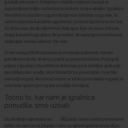
igralnih avtomatov. Delujemo v skladu z zakoni Curaçaa in
zagotavljamo boljše varnostne protokole za uporabnike. Igralnica
MoonWin si prizadeva zagotoviti izjemno izkušnjo za igranje, ki
vam bo prinesla kanadske ugodnosti. Za tisoče igralcev iz več kot
30 držav smo zbrali edinstveno linijo iger, ki je ne more nobena
druga kanadska igralnica. Ne pozabite, da naši priporočeni bonusi
vključujejo stavne zahteve 35x-40x.
Če ste omogočili dvostransko preverjanje pristnosti, vnesite
potrditveno kodo, ki ste jo prejeli na pametni telefon. Postopek
prijave v igralnico MoonWin in delovanje prek mobilne aplikacije
uporabljata isto ozadje, sicer biometrično preverjanje, če je bilo
nastavljeno prej. Nerešene težave se lahko posredujejo organu za
reševanje sporov pri organu za izdajo dovoljenj.
Točno to, kar nam je igralnica
ponudila, smo uživali
Za takojšnjo najemnino se
lahko obrnete prek klepeta v živo na njihovi spletni strani ali pa