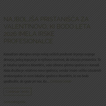
NAJBOLJŠA PRISTANIŠČA ZA
VALENTINOVO, KI BODO LETA
2026 IMELA IRSKE
PROFESIONALCE
Kanadčani običajno cenijo nekaj velikih prednosti širjenja svojega
denarja, poleg tega pa je to njihova možnost, da izkusijo pristanišča. To
je lokalna igralnica MoonWin, vaša izbrana spletna igralnica v Kanadi.
Naša družba je relativno nova igralnica, vendar imam veliko izkušenih
strokovnjakov in ocen lokalne igralnice MoonWin, ki vas bodo
“Najboljša pristanišča za
spodbudile, da igrate pri nas. Ko …
Continue lendo
Continue lendo
Sem categoria