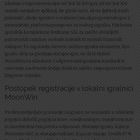
izkušnjo v impresivnem tipu več kot 18.100 iger od več kot 100
znanih razvijalcev aplikacij. Ne glede na to, ali ste ljubitelj starih
pristanišč, akcije agentov v realnem času ali progresivnih iger z
zamrznitvijo, platforma ponuja vse za vsakega igralca. Platforma
uporablja kompleksno kodiranje SSL za zaščito občutljivih
partnerskih raziskav, osebnih statistik in možnih finančnih
nakupov. To zagotavlja varen in zaščiten igralni ekosistem, kjer
igralec dela na gledanju običajne igre, ne da bi skrbel.
MoonWinova skladnost z odgovornimi igralnimi standardi in
varovanje zasebnosti dodaja dodatno zaščito zaupanja in točnosti
blagovne znamke.
Postopek registracije v lokalni igralnici
MoonWin
Preden uveljavljate promocijo za igralce, se seznanite s celotnimi
pogoji in določili, pogoji za stave, omejitvami iger, omejitvami stav
in morebitnimi časi poteka veljavnosti. Obstajajo igralci, ki jim je
Moonwin všeč, in obstajajo tudi tisti, ki ga ne marajo. Svežih 67 %