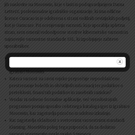
jih naslovite na Moonwin, ki je v lasti in pod upravljanjem Dama
Letter.V., profesionalne igralniške organizacije, ki ima odlične
licence Curacao in je odobrena s strani vodilnih revizijskih podjetij,
kot je Gamcare. Pri ocenjevanju varnosti, ki jo uporablja spletna
stran, sem omenil vodoodporne storitve kibernetske varnosti in
najnovejše varnostne standarde SSL, ki izpolnjujejo zahteve
uporabnikov.
Preden si ustvarite račun, se morajo strokovnjaki zavedati
ogromnih prednosti in slabosti, ki jih lahko preizkusite v
igralnici Moonwin.
Katera varnost na ravni vojske preprečuje nepooblaščeno
prestrezanje bolečih in občutljivih informacij ter podatkov o
preteklosti, finančnih podatkov in zasebnih raziskav?
Vendar ni nobene formalne aplikacije, več verodostojnih
programov ponuja uporabo celotnega kataloga iger iz igralnice
Moonwin, kar zagotavlja priročno in udobno izkušnjo.
Kar zagotavlja skladnost s svetovnimi varnostnimi standardi
iGaming. MoonWin poleg tega priporoča, da za dodatno
varnost spremenite geslo vsake 3 mesece.