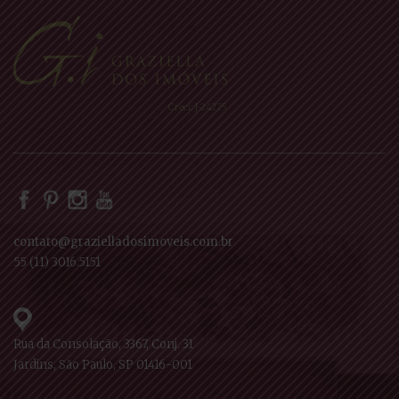
Creci: J-24275
contato@grazielladosimoveis.com.br
55 (11) 3016.5151
Rua da Consolação, 3367, Conj. 31
Jardins, São Paulo, SP 01416-001