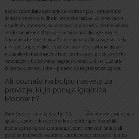
Redno spremljajte našo spletno stran z oglasi, saj nenehno
dodajamo nove ponudbe in sezonske načine. Ko je vaš račun
napolnjen, preprosto poiščite našo igralno avlo, izberite želeno
ime in začnite igrati! Vse igre so takoj na voljo prek vašega
brskalnika brez prenosov. Tako raznolika ekipa zagotavlja, da
naša zbirka iger vključuje različne postavitve, avtomobilsko
mehaniko in matematične trike, ki ohranjajo igranje sveže in
vznemirljivo. Pridobivanje nagrade Cosmic Dollars Club ni le
dober poklon temi sobe – pomeni, da se predanost izplača.
Ali poznate najboljše nasvete za
provizije, ki jih ponuja igralnica
Moonwin?
Na voljo za sisteme Android in iOS,
aplikacija ponuja dostop do celotne zbirke iger, finančnih
možnosti in podporo strankam, ki nima omejenih funkcij ali
grafične kakovosti. MoonWin Casino ponuja vrhunsko igralno