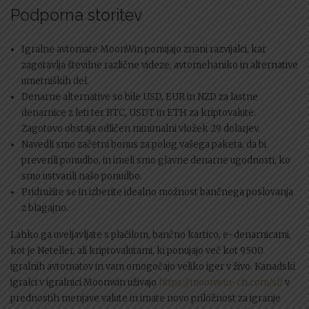
Podporna storitev
Igralne avtomate MoonWin ponujajo znani razvijalci, kar
zagotavlja številne različne videze, avtomehaniko in alternative
umetniških del.
Denarne alternative so bile USD, EUR in NZD za lastne
denarnice z leti ter BTC, USDT in ETH za kriptovalute.
Zagotovo obstaja odličen minimalni vložek 29 dolarjev.
Navedli smo začetni bonus za polog vašega paketa, da bi
preverili ponudbo, in imeli smo glavne denarne ugodnosti, ko
smo ustvarili našo ponudbo.
Pridružite se in izberite idealno možnost bančnega poslovanja
z blagajno.
Lahko ga uveljavljate s plačilom, bančno kartico, e-denarnicami,
kot je Neteller, ali kriptovalutami, ki ponujajo več kot 9500
igralnih avtomatov in vam omogočajo veliko iger v živo. Kanadski
igralci v igralnici Moonwin uživajo
https://moonwin-ch.com/sl/
v
prednostih menjave valute in imate novo priložnost za igranje