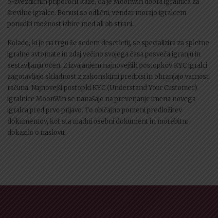
5-zvezdičnih priporočil kaže, da je Moonwin dobra igralnica za
številne igralce. Bonusi so odlični, vendar morajo igralcem
ponuditi možnost izbire med ali ob strani.
Kolade, ki je na trgu že sedem desetletij, se specializira za spletne
igralne avtomate in zdaj večino svojega časa posveča igranju in
sestavljanju ocen. Z izvajanjem najnovejših postopkov KYC igralci
zagotavljajo skladnost z zakonskimi predpisi in ohranjajo varnost
računa. Najnovejši postopki KYC (Understand Your Customer)
igralnice MoonWin se nanašajo na preverjanje imena novega
igralca pred prvo prijavo. To običajno pomeni predložitev
dokumentov, kot sta uradni osebni dokument in morebitni
dokazilo o naslovu.