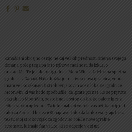
Kanadčani običajno cenijo nekaj velikih prednosti širjenja svojega
denarja, poleg tega pa je to njihova možnost, da izkusijo
pristanišča. To je lokalna igralnica MoonWin, vaša izbrana spletna
igralnica v Kanadi. Naša družba je relativno nova igralnica, vendar
imam veliko izkušenih strokovnjakov in ocen lokalne igralnice
MoonWin, ki vas bodo spodbudile, da igrate pri nas. Ko se prijavite
v igralnico MoonWin, boste imeli dostop do široke palete iger z
edinstvenim ugledom.
Ta informativni vodnik vas uči, kako igrati
tako za Android kot za iOS naprave, tako da lahko vsi igrajo brez
težav. Moj strokovnjak za zgodovino obišče nove igralne
avtomate, ki imajo fiat valuto, ki se odprejo v eni uri.