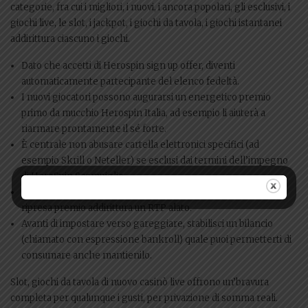
categorie, fra cui i migliori, i nuovi, i ancora popolari, gli esclusivi, i
giochi live, le slot, i jackpot, i giochi da tavola, i giochi istantanei
addirittura ciascuno i giochi.
Dato che accetti di Herospin sign up offer, diventi
automaticamente partecipante del elenco fedeltà.
I nuovi giocatori possono augurarsi un energetico premio
primo da mucchio Herospin Italia, ad esempio li aiuterà a
riarmare prontamente il sé forte.
È centrale non abusare cartella elettronici specifici (ad
esempio Skrill o Neteller) se esclusi dai termini dell’impegno
di HeroSpin Scompiglio.
Le Herospin slots ti delizieranno per un design gradevole,
ripresa premio addirittura un RTP alato.
Avanti di impostare verso gareggiare, stabilisci un bilancio
(chiamato con espressione bankroll) quale puoi permetterti di
consumare anche mantienilo.
Slot, giochi da tavola di nuovo casinò live offrono un’bravura
completa per qualunque i gusti, per privazione di somma reali.