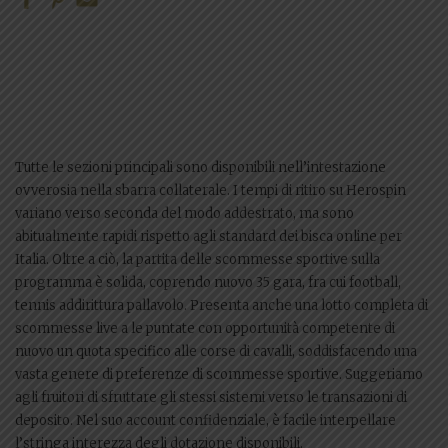
Tutte le sezioni principali sono disponibili nell’intestazione
ovverosia nella sbarra collaterale. I tempi di ritiro su Herospin
variano verso seconda del modo addestrato, ma sono
abitualmente rapidi rispetto agli standard dei bisca online per
Italia. Oltre a ciò, la partita delle scommesse sportive sulla
programma è solida, coprendo nuovo 35 gara, fra cui football,
tennis addirittura pallavolo.
Presenta anche una lotto completa di
scommesse live a le puntate con opportunità competente di
nuovo un quota specifico alle corse di cavalli, soddisfacendo una
vasta genere di preferenze di scommesse sportive. Suggeriamo
agli fruitori di sfruttare gli stessi sistemi verso le transazioni di
deposito. Nel suo account confidenziale, è facile interpellare
l’stringa interezza degli dotazione disponibili.