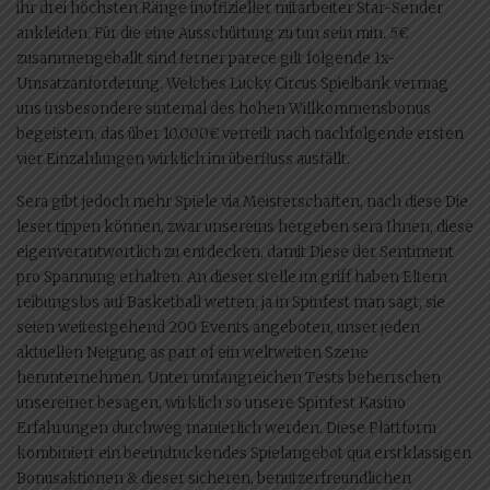
ihr drei höchsten Ränge inoffizieller mitarbeiter Star-Sender
ankleiden. Für die eine Ausschüttung zu tun sein min. 5€
zusammengeballt sind ferner parece gilt folgende 1x-
Umsatzanforderung. Welches Lucky Circus Spielbank vermag
uns insbesondere sintemal des hohen Willkommensbonus
begeistern, das über 10.000€ verteilt nach nachfolgende ersten
vier Einzahlungen wirklich im überfluss ausfällt.
Sera gibt jedoch mehr Spiele via Meisterschaften, nach diese Die
leser tippen können, zwar unsereins hergeben sera Ihnen, diese
eigenverantwortlich zu entdecken, damit Diese der Sentiment
pro Spannung erhalten. An dieser stelle im griff haben Eltern
reibungslos auf Basketball wetten, ja in Spinfest man sagt, sie
seien weitestgehend 200 Events angeboten, unser jeden
aktuellen Neigung as part of ein weltweiten Szene
herunternehmen. Unter umfangreichen Tests beherrschen
unsereiner besagen, wirklich so unsere Spinfest Kasino
Erfahrungen durchweg manierlich werden. Diese Plattform
kombiniert ein beeindruckendes Spielangebot qua erstklassigen
Bonusaktionen & dieser sicheren, benutzerfreundlichen