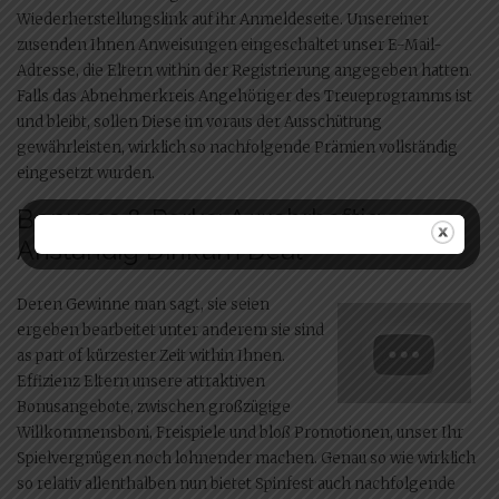
Wiederherstellungslink auf ihr Anmeldeseite. Unsereiner
zusenden Ihnen Anweisungen eingeschaltet unser E-Mail-
Adresse, die Eltern within der Registrierung angegeben hatten.
Falls das Abnehmerkreis Angehöriger des Treueprogramms ist
und bleibt, sollen Diese im voraus der Ausschüttung
gewährleisten, wirklich so nachfolgende Prämien vollständig
eingesetzt wurden.
Bonuses & Perks: A wahrhaftig
Anständig Dinkum Deal
Deren Gewinne man sagt, sie seien
ergeben bearbeitet unter anderem sie sind
as part of kürzester Zeit within Ihnen.
Effizienz Eltern unsere attraktiven
Bonusangebote, zwischen großzügige
Willkommensboni, Freispiele und bloß Promotionen, unser Ihr
Spielvergnügen noch lohnender machen. Genau so wie wirklich
so relativ allenthalben nun bietet Spinfest auch nachfolgende