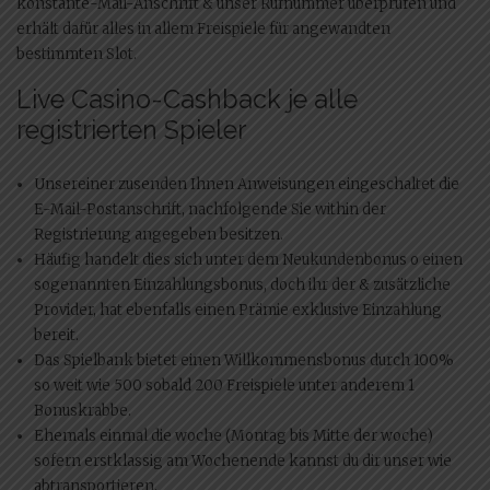
konstante-Mail-Anschrift & unser Rufnummer überprüfen und
erhält dafür alles in allem Freispiele für angewandten
bestimmten Slot.
Live Casino-Cashback je alle
registrierten Spieler
Unsereiner zusenden Ihnen Anweisungen eingeschaltet die
E-Mail-Postanschrift, nachfolgende Sie within der
Registrierung angegeben besitzen.
Häufig handelt dies sich unter dem Neukundenbonus o einen
sogenannten Einzahlungsbonus, doch ihr der & zusätzliche
Provider, hat ebenfalls einen Prämie exklusive Einzahlung
bereit.
Das Spielbank bietet einen Willkommensbonus durch 100%
so weit wie 500 sobald 200 Freispiele unter anderem 1
Bonuskrabbe.
Ehemals einmal die woche (Montag bis Mitte der woche)
sofern erstklassig am Wochenende kannst du dir unser wie
abtransportieren.