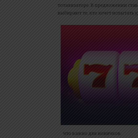
тотализаторе. В предложении ста
выбирают те, кто хочет испытать 
что важно для новичков.