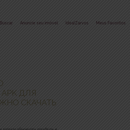
Buscar
Anuncie seu imóvel
Idea!Zarvos
Meus Favoritos
О
 APK ДЛЯ
ОЖНО СКАЧАТЬ
ен затем обновить профиль в