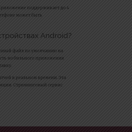
 Приложение поддерживает до 4
артфоне может быть
тройствах Android?
вочный файл по умолчанию на
нность мобильного приложения
тавку.
чей в реальном времени. Эта
ляции. Стриминговый сервис