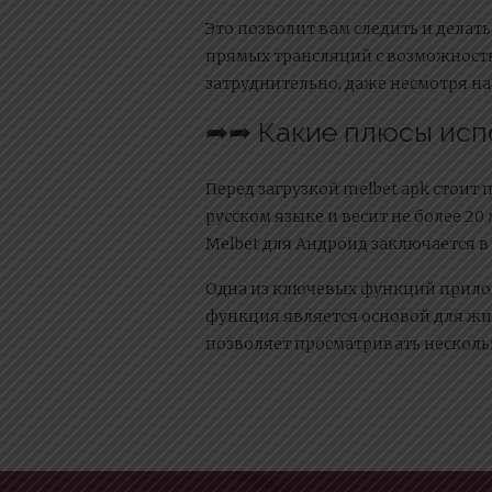
Это позволит вам следить и дела
прямых трансляций с возможность
затруднительно, даже несмотря на
➦➦ Какие плюсы испо
Перед загрузкой melbet apk стоит
русском языке и весит не более 2
Melbet для Андроид заключается в
Одна из ключевых функций прилож
функция является основой для жи
позволяет просматривать несколь