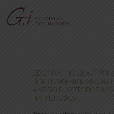
БЕСПЛАТНО ДОСТУПН
ПРИЛОЖЕНИЕ MELBET
ANDROID, КОТОРОЕ М
НА ТЕЛЕФОН.
Пользователь, создав игровой аккаунт, долж