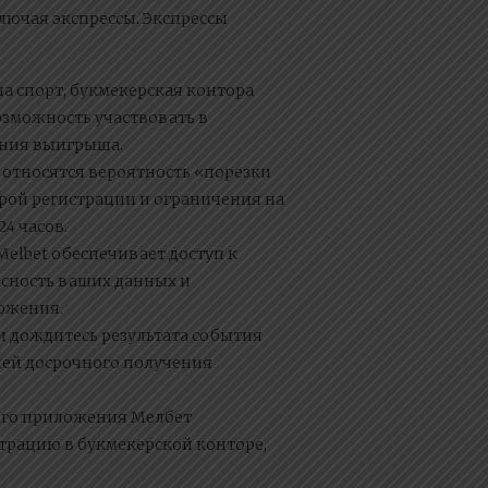
лючая экспрессы. Экспрессы
на спорт, букмекерская контора
озможность участвовать в
ения выигрыша.
 относятся вероятность «порезки
трой регистрации и ограничения на
24 часов.
elbet обеспечивает доступ к
сность ваших данных и
ожения.
и дождитесь результата события
ией досрочного получения
ого приложения Мелбет
трацию в букмекерской конторе,