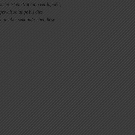
pieler ist ein Nutzung verdoppelt,
gewalt solange bis dies
eman aber sekundär ebendiese
t es, twentyone Verhören hinter für sich entscheiden”