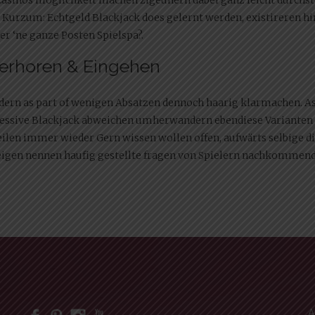
. Kurzum: Echtgeld Blackjack does gelernt werden, existireren hi
r ‘ne ganze Posten Spielspa?.
Verhoren & Eingehen
ern as part of wenigen Absatzen dennoch haarig klarmachen. As p
gressive Blackjack abweichen umherwandern ebendiese Varianten
ilen immer wieder Gern wissen wollen offen, aufwärts selbige d
 eigen nennen haufig gestellte fragen von Spielern nachkommend
A