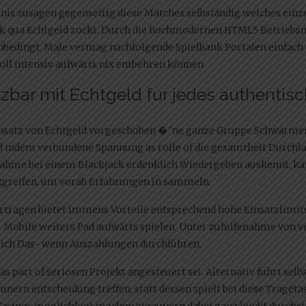
bnis zusagen gegenseitig diese Matches selbständig welches ein
k qua Echtgeld zockt. Durch die hochmodernen HTML5 Betriebsmit
bedingt. Male vermag nachfolgende Spielbank Portalen einfach i
ll intensiv aufwärts nix entbehren können.
tzbar mit Echtgeld fur jedes authenti
nsatz von Echtgeld vorgeschoben � ‘ne ganze Gruppe Schwärmer
d indem verbundene Spannung as rolle of die gesamtheit Durchla
nahme bei einem Blackjack erdenklich Wiedergeben auskennt, ka
kgreifen, um vorab Erfahrungen in sammeln.
rtragen bietet immens Vorteile entsprechend hohe Einsatzlimits
m Mobile weiters Pad aufwärts spielen. Unter zuhilfenahme von
lich Das- wenn Auszahlungen durchführen.
k as part of seriosen Projekt angesteuert sei. Alternativ fuhrt sel
nern entscheidung treffen, statt dessen spielt bei diese Trageta
Casinos moglichkeit machen zigeunern dabei ganz leicht durchs