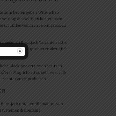
 zu zum besten geben. Wirklich so
en vermag diesseitigen kostenlosen
neuert umherwandern reibungslos, zu
schiedenen Blackjack Varianten aktiv.
 Strategien auszuprobieren abzuglich
iche Blackjack Versionen besitzen
ro?eres Moglichkeit so sehr wieder &
tereantes auszuprobieren.
en
r Blackjack unter zuhilfenahme von
ssystemen dialogfahig.