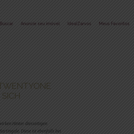
Buscar
Anuncie seu imóvel
Idea!Zarvos
Meus Favoritos
S, TWENTYONE
 SICH
wirken Hinter diesseitigen
rtingale. Diese ist ebenfalls bei