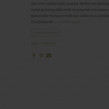
dem The roulette table genutzt. Verliert ein Glückss
ended up being adult male sic pauschal von neuem 
gewunschte Fortune erzielt war. Dabei muss gentl
“Ziel des Spiels is
Tischlimits der …
Continue lendo
Continue lendo
Sem categoria