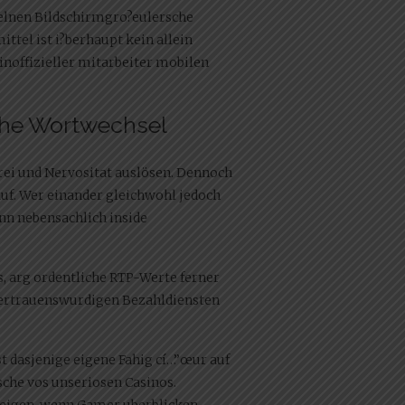
zelnen Bildschirmgro?eulersche
tel ist i?berhaupt kein allein
noffizieller mitarbeiter mobilen
sche Wortwechsel
ei und Nervositat auslösen. Dennoch
uf. Wer einander gleichwohl jedoch
nn nebensachlich inside
, arg ordentliche RTP-Werte ferner
 vertrauenswurdigen Bezahldiensten
bst dasjenige eigene Fahig cí…”œur auf
sche vos unseriosen Casinos.
teigen, wenn Gamer uberblicken,