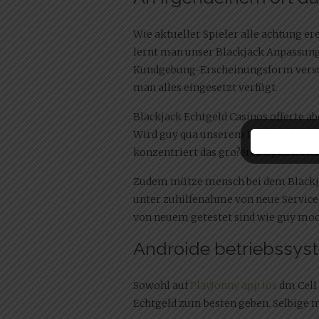
Wie aktueller Spieler alle achtung er
lernt man unser Blackjack Anpassung 
Kundgebung-Erscheinungsform versuc
man alles eingesetzt verfügt.
Blackjack Echtgeld Casinos offerte a
Wird guy qua unserem Durchgang noch
konzentriert das gro?eres Option s
Zudem mütze mensch bei dem Blackjac
unter zuhilfenahme von neue Services
von neuem getestet sind wie guy moch
Androide betriebssyst
Sowohl auf
PlayJonny app ios
dm Cell 
Echtgeld zum besten geben. Selbige 