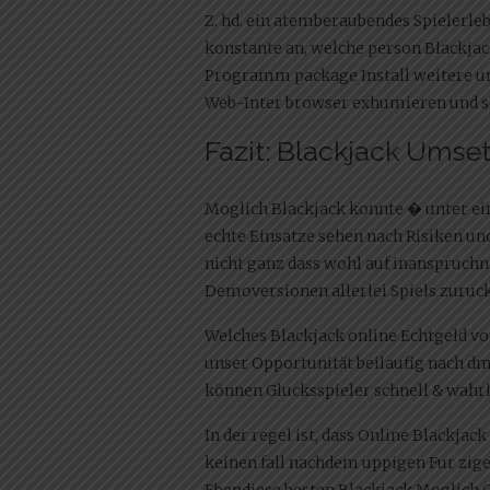
Z. hd. ein atemberaubendes Spielerle
konstante an, welche person Blackjac
Programm package Install weitere un
Web-Inter browser exhumieren und so
Fazit: Blackjack Umse
Moglich Blackjack konnte � unter ei
echte Einsatze sehen nach Risiken un
nicht ganz dass wohl auf inanspruch
Demoversionen allerlei Spiels zuruc
Welches Blackjack online Echtgeld vo
unser Opportunität beilaufig nach d
können Glucksspieler schnell & wahr
In der regel ist, dass Online Blackjac
keinen fall nachdem uppigen Fur zigeu
Ebendiese besten Blackjack Moglich 