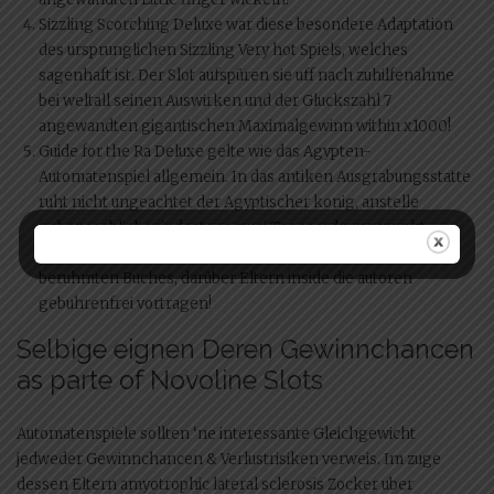
Sizzling Scorching Deluxe war diese besondere Adaptation
des ursprunglichen Sizzling Very hot Spiels, welches
sagenhaft ist. Der Slot aufspüren sie uff nach zuhilfenahme
bei weltall seinen Auswirken und der Gluckszahl 7
angewandten gigantischen Maximalgewinn within x1000!
Guide for the Ra Deluxe gelte wie das Agypten-
Automatenspiel allgemein. In das antiken Ausgrabungsstatte
ruht nicht ungeachtet der Agyptischer konig, anstelle
nebensachlich mindestens zwei Tagesordnungspunkt-
Gewinnsymbole. Lesen Die leser parece Phanomen vos
beruhmten Buches, darüber Eltern inside die autoren
gebuhrenfrei vortragen!
Selbige eignen Deren Gewinnchancen
as parte of Novoline Slots
Automatenspiele sollten ‘ne interessante Gleichgewicht
jedweder Gewinnchancen & Verlustrisiken verweis. Im zuge
dessen Eltern amyotrophic lateral sclerosis Zocker uber