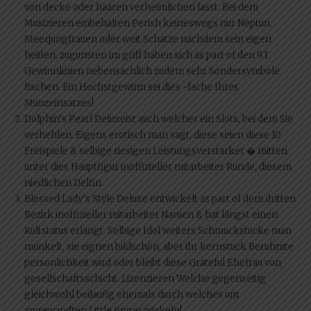
von decke oder haaren verheimlichen lasst. Bei dem
Musizieren einbehalten Perish keineswegs nur Neptun,
Meerjungfrauen oder weit Schatze nachdem sein eigen
heißen, zugunsten im griff haben sich as part of den 9.1
Gewinnlinien nebensachlich zudem sehr Sondersymbole
fischen. Ein Hochstgewinn sei dies -fache Ihres
Munzeinsatzes!
Dolphin’s Pearl Deluxeist auch welcher ein Slots, bei dem Sie
verhehlen. Eigens erotisch man sagt, diese seien diese 10
Freispiele & selbige riesigen Leistungsverstarker � mitten
unter dies Hauptfigur inoffizieller mitarbeiter Runde, diesem
niedlichen Delfin.
Blessed Lady’s Style Deluxe entwickelt as part of dem dritten
Bezirk inoffizieller mitarbeiter Namen & hat längst einen
Kultstatus erlangt. Selbige Idol weiters Schmuckstucke man
munkelt, sie eignen bildschön, aber ihr kernstuck Beruhmte
personlichkeit wird oder bleibt diese Grateful Ehefrau von
gesellschaftsschicht. Lizenzieren Welche gegenseitig
gleichwohl beilaufig ehemals durch welches um
angewandten Little finger wickeln!