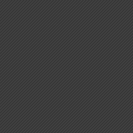
arkeit bei Spielerschutzma?nahmen”