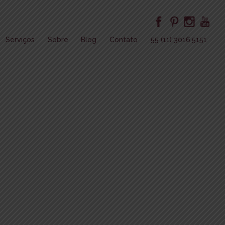
Serviços
Sobre
Blog
Contato
55 (11) 3016.5151