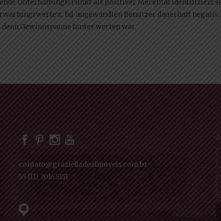
lgende Unterhaltungs?Punkt als positiver Merkmal identifiziert
Erwartungswerte z. hd. angewandten Benutzer dauerhaft negativ s
s denn Gewinnspanne hinter werten war.
A
contato@grazielladosimoveis.com.br
55 (11) 3016.5151