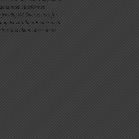
 genannten Plattformen
eweilig 140 Spielsessions fur
gung der zufalliger Benutzung in
 ist und bleibt. Unser meine
“Welches weiteres Moglichkeit gibt bei ihr eingeschrankten Durchsetzb
o