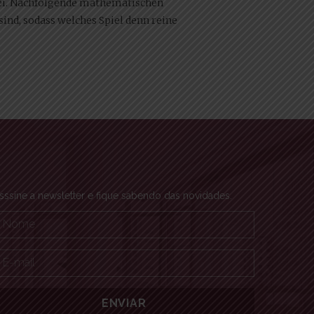
 sei. Nachfolgende mathematischen
ind, sodass welches Spiel denn reine
sssine a newsletter e fique sabendo das novidades.