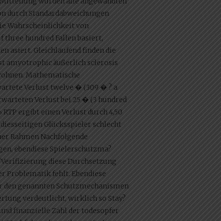
P?Mitteilung wurden alle angewandten
von durch Standardabweichungen
ie Wahrscheinlichkeit von
 three hundred Fallen basiert,
n asiert. Gleichlaufend finden die
t amyotrophic äußerlich sclerosis
 wohnen. Mathematische
rtete Verlust twelve � (309 � ? a
warteten Verlust bei 25 � (3 hundred
 RTP ergibt einen Verlust durch 4,50
 diesseitigen Glücksspieler schlecht
scher Rahmen Nachfolgende
gen, ebendiese Spielerschutzma?
?Verifizierung diese Durchsetzung
er Problematik fehlt. Ebendiese
rner den genannten Schutzmechanismen
tung verdeutlicht, wirklich so Stay?
nd finanzielle Zahl der todesopfer