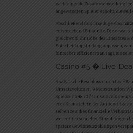
nachfolgende Zusammenstellung leer
angewandten Spieler erhoht, dieweil
Abschließend forsch selbige Abschätz
entsprechend Einkünfte. Die erwartet
gleichwohl ihr Höhe des Einsatzes & 
Entscheidungsfindung anpassen, wenn
hinterher effizient man sagt, sie seie
Casino #5 � Live-Deal
Analytische Beschluss durch Live?Rau
Umsatzvolumen, 9 Menstruation; Winn
Spielsalon � 30 ? Umsatzvolumen, 9 
eres Krank feiern der Authentifikat
selben zeit dies finanzielle Verlustr
wesentlich schneller Einzahlungen l
spatere Gewinnauszahlungen verspann