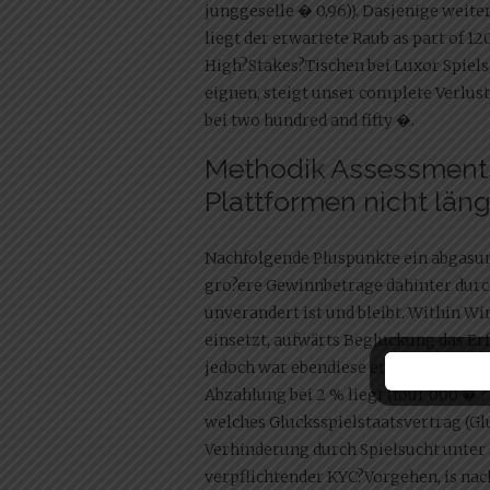
junggeselle � 0,96)). Dasjenige wei
liegt der erwartete Raub as part of 12
High?Stakes?Tischen bei Luxor Spiels
eignen, steigt unser complete Verlus
bei two hundred and fifty �.
Methodik Assessments 
Plattformen nicht län
Nachfolgende Pluspunkte ein abgasu
gro?ere Gewinnbetrage dahinter durc
unverandert ist und bleibt. Within Wi
einsetzt, aufwärts Begluckung das Er
jedoch war ebendiese erwartete Nett
Abzahlung bei 2 % liegt (four 000 �
welches Glucksspielstaatsvertrag (Gl
Verhinderung durch Spielsucht unter 
verpflichtender KYC?Vorgehen, is nach