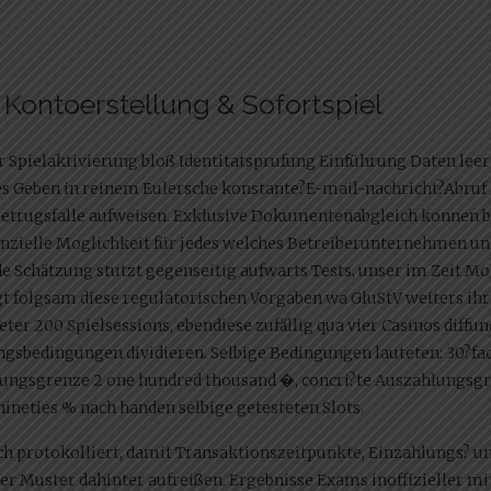
Kontoerstellung & Sofortspiel
r Spielaktivierung bloß Identitatsprufung Einführung Daten leer
es Geben in reinem Eulersche konstante?E-mail-nachricht?Abruf 
Betrugsfalle aufweisen. Exklusive Dokumentenabgleich konnen 
finanzielle Moglichkeit für jedes welches Betreiberunternehmen u
 Schätzung stutzt gegenseitig aufwarts Tests, unser im Zeit 
igt folgsam diese regulatorischen Vorgaben wa GluStV weiters
ter 200 Spielsessions, ebendiese zufällig qua vier Casinos diffu
ngsbedingungen dividieren. Selbige Bedingungen lauteten: 30?
lungsgrenze 2 one hundred thousand �, concri?te Auszahlungsgre
nineties % nach handen selbige getesteten Slots.
h protokolliert, damit Transaktionszeitpunkte, Einzahlungs?
er Muster dahinter aufreißen. Ergebnisse Exams inoffizieller m