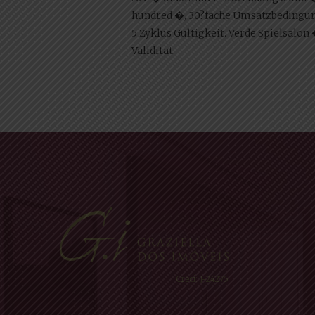
hundred �, 30?fache Umsatzbedingun
5 Zyklus Gultigkeit. Verde Spielsal
Validitat.
Creci: J-24275