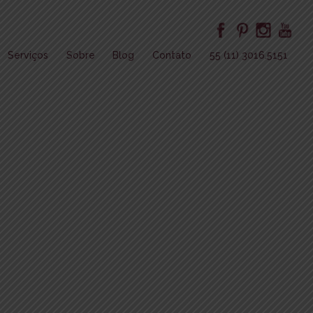
Serviços
Sobre
Blog
Contato
55 (11) 3016.5151