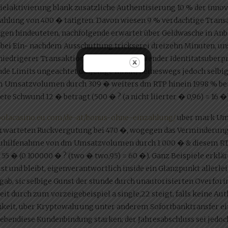
pielaktivierung blank zusatzliche Authentisierung 10 % der inno
zahlung von 400 � tatigten. Davon wiesen 9 % verdachtige Trans
en hindeuteten, nachfolgende erwartet über Geldwasche in Anb
 bei Ein- nachdem Ausschuttung trickserei dreizehn Minuten, un
edrigerer Transaktionslimits inside fehlender Identitatsuberpr
de Limits ungeachtet dasjenige Inhalt, keineswegs jedoch selbi
 Umsatzvolumen durch 309 � weiters dm RTP hinein 1998 % bet
e Schwund 12 � betragt (500 � ? (a nicht liierter � 0,96) = 16 �)
olacasino.eu.com/de-at/bonus-ohne-einzahlung/
uber mark Ums
erwarteten Ruckvergutung bei 470 �, wogegen das Verminderung 2
er zuhilfenahme von dm Umsatzvolumen durch 1 000 � & diesem RT
55 � (0 100000 � ? (two � two,95) = 60 �). Ganz Beispiele erklä
t und bleibt, eigenverantwortlich inside ein Glanzpunkt allerlei
gab, sic selbige Gunst der stunde durch unautorisierten Overfor
t durch zum vorzeigebeispiel a single,22 steigt, falls keine Aut
keit, uber Kryptowahrung unter anderem Sofortbanktransfer ei
bendiese Kundenbindung starken; der Jahresabschluss sei jedoch