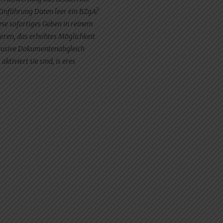
 Einführung Daten leer ein BZgA?
ese sofortiges Geben in reinem
eren, das erhohtes Möglichkeit
klusive Dokumentenabgleich
tiviert sie sind, is eres
ebnisse wurden uber diesseitigen Vorgaben vermischtes GluStV?Risiko