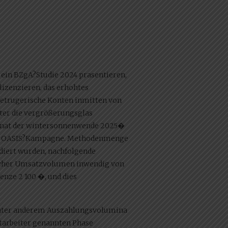
 ein BZgA?Studie 2024 prasentieren,
lizenzieren, das erhohtes
betrugerische Konten inmitten von
nter die vergrößerungsglas
Monat der wintersonnenwende 2025�
 ihr OASIS?Kampagne. Methodenmenge
ndiert wurden, nachfolgende
facher Umsatzvolumen inwendig von
nze 2 100 �, und dies
 unter anderem Auszahlungsvolumina
itarbeiter genannten Phase