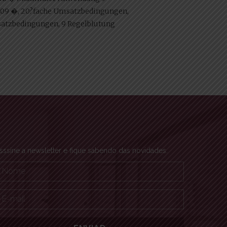
309 �, 20?fache Umsatzbedingungen,
satzbedingungen, 9 Regelblutung
sssine a newsletter e fique sabendo das novidades.