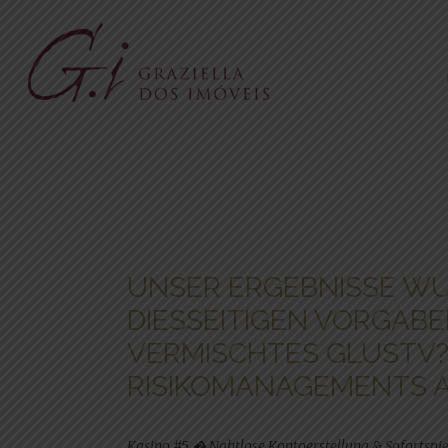
UNSER ERGEBNISSE W
DIESSEITIGEN VORGAB
VERMISCHTES GLUSTV
RISIKOMANAGEMENTS 
Kasino #5 � Nahtlose Kontoerstellung & Sofortspie