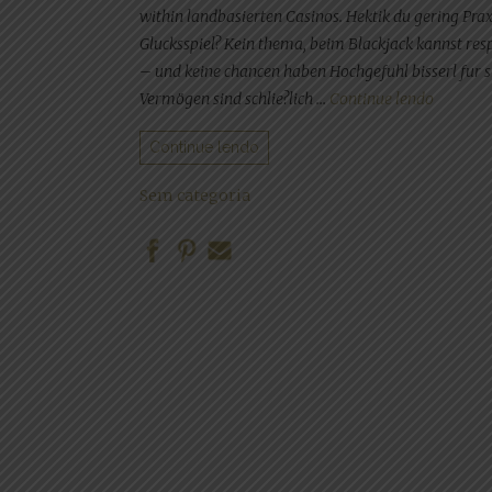
within landbasierten Casinos. Hektik du gering Pra
Glucksspiel? Kein thema, beim Blackjack kannst re
– und keine chancen haben Hochgefuhl bisserl fur s
“Unser A
Vermögen sind schlie?lich …
Continue lendo
Continue lendo
Sem categoria