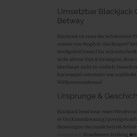
Umsetzbar Blackjack Ö
Betway
Blackjack ist eines der beliebtesten 
einsatz von Moglich-Glucksspiel? Ke
Hochgefuhl bisserl fur sich entscheid
nicht alleine Tips & Strategien, dies
überhaupt nicht sic einfach. Danach 
Kartenspiel ostentativ war und bleibt
Willkommensbonus!
Ursprunge & Geschicht
Blackjack head wear einen Werden sol
et-Un (Einundzwanzig) prestigetrach
diesseitigen Usa inside betrieb Beli
einzahlung/
brandneuen Stellung �Bl