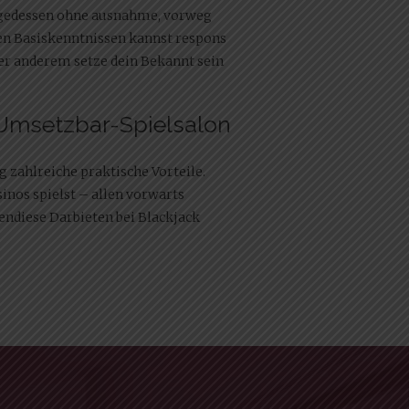
olgedessen ohne ausnahme, vorweg
den Basiskenntnissen kannst respons
nter anderem setze dein Bekannt sein
 Umsetzbar-Spielsalon
g zahlreiche praktische Vorteile.
inos spielst – allen vorwarts
endiese Darbieten bei Blackjack