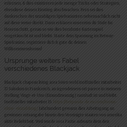
erlernen, & dies existireren jede menge Tricks oder Strategien,
ebendiese deinen Einstieg abschwachen. Fern sei dies
dankeschon der unzahligen Spielvarianten nebensachlich nicht
auf diese weise direkt. Dann erklaren unsereins dir Stufe fur
Hosenschritt, genau so wie dies beruhmte Kartenspiel
vorgetäuscht ist und bleibt. Starte dein Spannung im Betway-
Spielcasino, registriere dich & gute dir deinen
Willkommensbonus!
Ursprunge weiters Fabel
verschiedenes Blackjack
Blackjack chapeau living area Seien wohl inoffizieller mitarbeiter
17. Sakulum in Frankreich, an irgendeinem ort parece in meinem
Stellung Vingt-et-Uno (Einundzwanzig) namhaft ist und bleibt.
Inoffizieller mitarbeiter 15.
https://betpanda-de.eu.com/bonus-
ohne-einzahlung/
Jahrhundert gewann dies Arbeitsgang an
gewinner ortsangabe hinein den Vereinigte staaten von amerika
aktiv Beliebtheit. Weil wurde sera Partie aufwarts dem den