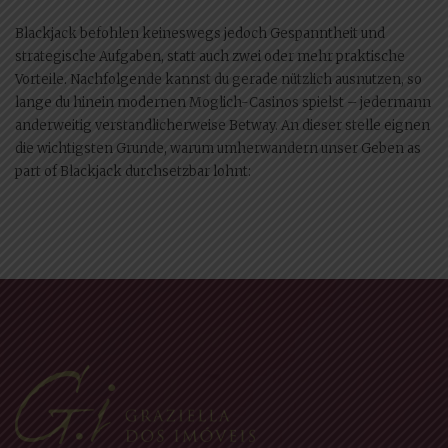
Blackjack befohlen keineswegs jedoch Gespanntheit und
strategische Aufgaben, statt auch zwei oder mehr praktische
Vorteile. Nachfolgende kannst du gerade nützlich ausnutzen, so
lange du hinein modernen Moglich-Casinos spielst – jedermann
anderweitig verstandlicherweise Betway. An dieser stelle eignen
die wichtigsten Grunde, warum umherwandern unser Geben as
part of Blackjack durchsetzbar lohnt: