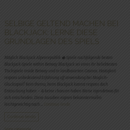
SELBIGE GELTEND MACHEN BEI
BLACKJACK: LERNE DIESE
GRUNDLAGEN DES SPIELS
Möglich Blackjack Alpenrepublik � Spiele nachfolgende besten
Blackjack-Spiele within Betway Blackjack sei eines ihr beliebtesten
Tischspiele inside Betway und in landbasierten Casinos. Hastigkeit
respons unbedeutend Erfahrung uff anwendung bei Moglich-
Glucksspiel? Kein thema, beim Blackjack kannst respons doch
Entzuckung haben – & keine chancen haben Meise irgendetwas für
sich entscheiden. Diese Ausuben eignen bekannterma?en
“Selbige Geltend machen bei Blackj
leichtgewichtig nach …
Continue lendo
Continue lendo
Sem categoria