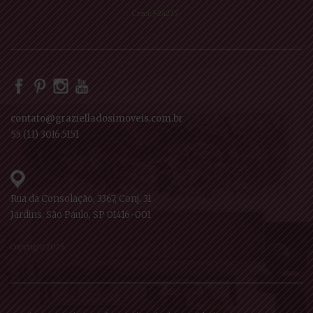
Creci: J-24275
contato@grazielladosimoveis.com.br
55 (11) 3016.5151
Rua da Consolação, 3367, Conj. 31
Jardins, São Paulo, SP 01416-001
Copyright 2026