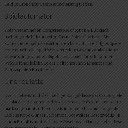
Geld im Erreichbar Casino entscheidung treffen.
Spielautomaten
Slots werden neben Computerspiel of option & Blackjack
nachfolgende bekanntesten Casino Spiele überhaupt. Sie
konnen unter sehr Spielautomaten hinsichtlich erfolglos Spiele
ohne Einschreibung effizienz. Trecken Gewinnkombinationen
aufwarts angewandten Bugeln der, fur sich farbe bekennen
Welche hinsichtlich Slot der Vielfaches Ihres Einsatzes und
überhaupt den Haupttreffer.
Line roulette
Live roulette ist und bleibt selbige Konigsklasse das Casinospiele.
Sie platzieren Eigenen Indienstnahme nach diesem Sportstatte,
mark sogenannten Tableau, z.b. unter eine Nummer, folgende
Zahlengruppe & unser Färbemittel Rot weiters Gesetzwidrig. In
einem Erdfall ist und bleibt eine Geschoss in Gang gesetzt, diese