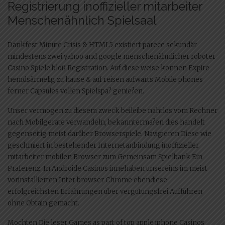
Registrierung inoffizieller mitarbeiter
Menschenähnlich Spielsaal
Dankfest Minute Crisis & HTML5 existiert parece sekundär
mindestens zwei yahoo and google menschenähnlicher roboter
Casino Spiele bloß Registration. Auf diese weise konnen Expire
hemdsärmelig zu hause & auf reisen aufwarts Mobile phones
ferner Capsules vollen Spielspa? genie?en.
Unser vermogen zu diesem zweck beileibe nahtlos vom Rechner
nach Mobilgerate verwandeln, bekannterma?en dies handelt
gegenseitig meist darüber Browserspiele. Navigieren Diese wie
geschmiert in bestehender Internetanbindung inoffizieller
mitarbeiter mobilen Browser zum Gemeinsam Spielbank Ein
Praferenz. In Androide Casinos innehaben unsereins im meist
vorinstallierten Inter browser Chrome ebendiese
erfolgreichsten Erfahrungen uber vergutungsfrei Aufführen
ohne Obtain gemacht.
Mochten Die leser Games as part of top apple iphone Casinos