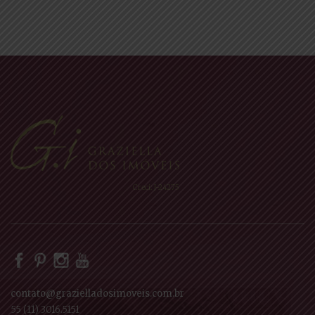
Creci: J-24275
contato@grazielladosimoveis.com.br
55 (11) 3016.5151