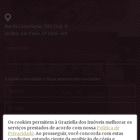
Rua da Consolação, 3367, Conj. 31
Jardins, São Paulo, SP 01416-001
Copyright 2026
Asssine a newsletter e fique sabendo das novidades.
Os cookies permitem à Graziella dos Imóveis melhorar os
serviços prestados de acordo com nossa
Política de
Privacidade
. Ao prosseguir, você concorda com estas
condições, estando ciente da proibição de cópia e