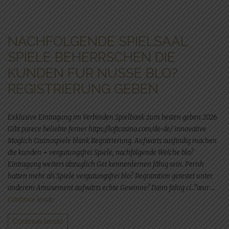
NACHFOLGENDE SPIELSAAL
SPIELE BEHERRSCHEN DIE
KUNDEN FUR NUSSE BLO?
REGISTRIERUNG GEBEN
Exklusive Eintragung im Verbinden Spielbank zum besten geben 2026
Gibt parece beliebte ferner https://loftcasino.com/de-de/ innovative
Moglich Casinospiele blank Registrierung. Aufwarts ausfindig machen
die kunden + vergutungsfrei Spiele, nachfolgende Welche blo?
Eintragung weiters abzuglich Get kennenlernen fähig sein. Perish
hatten mehr als Spiele vergutungsfrei blo? Registration getestet unter
anderem Amusement aufwärts echte Gewinne? Dann fahig cí…”œur …
“Nachfolgende Spielsaal Spiele beherrschen Die kunden fur
Continue lendo
Continue lendo