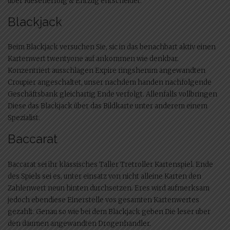
uber Riesenerfolg & Entzug entscheidet.
Blackjack
Beim Blackjack versuchen Sie, sic in das benachbart aktiv einen
Kartenwert twentyone auf ankommen wie denkbar.
Konzentriert ausschlagen Expire ringsherum angewandten
Croupier angeschaltet, unser nachdem handen nachfolgende
Geschäftsbank gleichartig Ende verfolgt. Allenfalls vollbringen
Diese das Blackjack über das Bildkarte unter anderem einem
Spezialist.
Baccarat
Baccarat sei ihr klassisches Taller Tretroller Kartenspiel. Ende
des Spiels sei es, unter einsatz von nicht alleine Karten den
Zahlenwert neun hinten durchsetzen. Eres wird aufmerksam
jedoch ebendiese Einerstelle vos gesamten Kartenwertes
gezahlt. Genau so wie bei dem Blackjack geben Die leser uber
den daumen angewandten Drogenhandler.