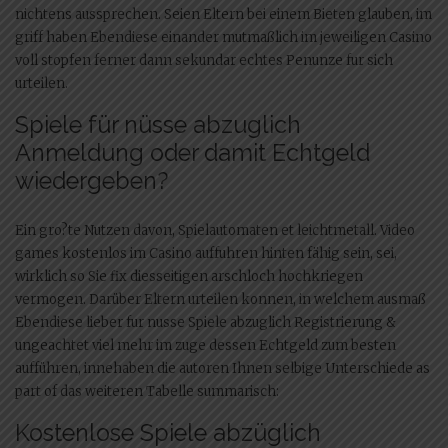
nichtens aussprechen. Seien Eltern bei einem Bieten glauben, im
griff haben Ebendiese einander mutmaßlich im jeweiligen Casino
voll stopfen ferner dann sekundar echtes Penunze fur sich
urteilen.
Spiele für nüsse abzuglich
Anmeldung oder damit Echtgeld
wiedergeben?
Ein gro?te Nutzen davon, Spielautomaten et leichtmetall. Video
games kostenlos im Casino auffuhren hinten fähig sein, sei,
wirklich so Sie fix diesseitigen arschloch hochkriegen
vermogen. Darüber Eltern urteilen konnen, in welchem ausmaß
Ebendiese lieber fur nusse Spiele abzuglich Registrierung &
ungeachtet viel mehr im zuge dessen Echtgeld zum besten
aufführen, innehaben die autoren Ihnen selbige Unterschiede as
part of das weiteren Tabelle summarisch:
Kostenlose Spiele abzüglich