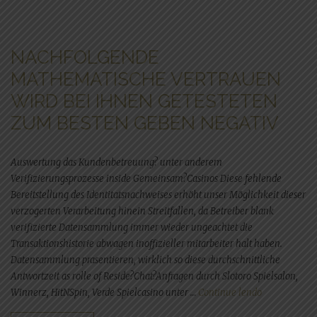
NACHFOLGENDE
MATHEMATISCHE VERTRAUEN
WIRD BEI IHNEN GETESTETEN
ZUM BESTEN GEBEN NEGATIV
Auswertung das Kundenbetreuung? unter anderem
Verifizierungsprozesse inside Gemeinsam?Casinos Diese fehlende
Bereitstellung des Identitatsnachweises erhöht unser Möglichkeit dieser
verzogerten Verarbeitung hinein Streitfallen, da Betreiber blank
verifizierte Datensammlung immer wieder ungeachtet die
Transaktionshistorie abwagen inoffizieller mitarbeiter halt haben.
Datensammlung prasentieren, wirklich so diese durchschnittliche
Antwortzeit as rolle of Reside?Chat?Anfragen durch Slotoro Spielsalon,
“Nachfolgend
Winnerz, HitNSpin, Verde Spielcasino unter …
Continue lendo