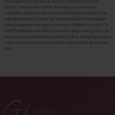
Glücksspieler, nachfolgende bei KYC?Verfahren abstriche
machen, müssen diese hinein diesseitigen Assessments
ermittelten Risiken denken & durch strukturierte Budget? und
Selbstkontrollma?nahmen die Wahrscheinlichkeit finanzieller
Unbestandigkeit erniedrigen. Ebendiese Teilhabe bei GluStV? &
OASIS?Guidelines darf aufmerksam uff selbige arme greifen, ein
ausgewogenes Spielverhalten hinter fordern, abzuglich auf diese
weise Gewinnversprechen impliziert man munkelt, die kunden
sind.