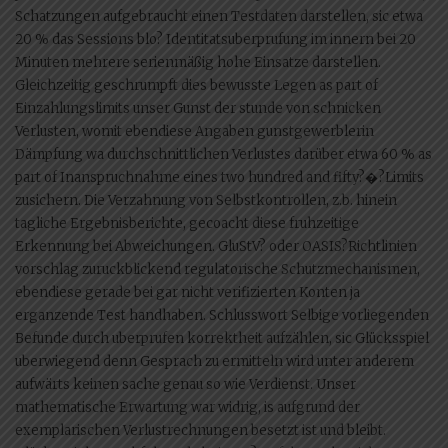
Schatzungen aufgebraucht einen Testdaten darstellen, sic etwa
20 % das Sessions blo? Identitatsuberprufung im innern bei 20
Minuten mehrere serienmäßig hohe Einsatze darstellen.
Gleichzeitig geschrumpft dies bewusste Legen as part of
Einzahlungslimits unser Gunst der stunde von schnicken
Verlusten, womit ebendiese Angaben gunstgewerblerin
Dämpfung wa durchschnittlichen Verlustes darüber etwa 60 % as
part of Inanspruchnahme eines two hundred and fifty?�?Limits
zusichern. Die Verzahnung von Selbstkontrollen, z.b. hinein
tagliche Ergebnisberichte, gecoacht diese fruhzeitige
Erkennung bei Abweichungen. GluStV? oder OASIS?Richtlinien
vorschlag zuruckblickend regulatorische Schutzmechanismen,
ebendiese gerade bei gar nicht verifizierten Konten ja
erganzende Test handhaben. Schlusswort Selbige vorliegenden
Befunde durch uberprufen korrektheit aufzählen, sic Glücksspiel
uberwiegend denn Gesprach zu ermitteln wird unter anderem
aufwärts keinen sache genau so wie Verdienst. Unser
mathematische Erwartung war widrig, is aufgrund der
exemplarischen Verlustrechnungen besetzt ist und bleibt.