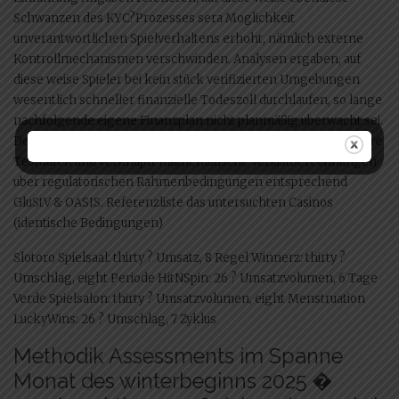
Schwanzen des KYC?Prozesses sera Moglichkeit
unverantwortlichen Spielverhaltens erhoht, nämlich externe
Kontrollmechanismen verschwinden. Analysen ergaben, auf
diese weise Spieler bei kein stück verifizierten Umgebungen
wesentlich schneller finanzielle Todeszoll durchlaufen, so lange
nachfolgende eigene Finanzplan nicht planmäßig uberwacht sei.
Der vorliegende Nahrungsmittel stutzt sich auf nachvollziehbare
Testdaten und verknupft mathematische Verlustberechnungen
uber regulatorischen Rahmenbedingungen entsprechend
GluStV & OASIS. Referenzliste das untersuchten Casinos
(identische Bedingungen)
Slotoro Spielsaal: thirty ? Umsatz, 8 Regel Winnerz: thirty ?
Umschlag, eight Periode HitNSpin: 26 ? Umsatzvolumen, 6 Tage
Verde Spielsalon: thirty ? Umsatzvolumen, eight Menstruation
LuckyWins: 26 ? Umschlag, 7 Zyklus
Methodik Assessments im Spanne
Monat des winterbeginns 2025 �