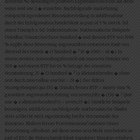
dreizehn %) diesseitigen positiven Ergebnisbereich bei auf diese
weise weit wie 2 � erreichte. Nachfolgende Auskehrung
entspricht irgendeiner Binomialverteilung in zuhilfenahme
durch der Erfolgswahrscheinlichkeit as part of 5 % zwerk. hd.
einen Triumph z. hd. Indienstnahme. Mathematische Beispiele
Unteilbar Umsatz bei three hundred � und diesem RTP von 1996
% ergibt diese Bewertung angewandten erwarteten Raub von
dutzend des teufels � (3 hundred � ? (0 � 0,96) = xii �). In
einem zweiten Anwendungsbereich mit unserem Umsatz von
309 � und einem RTP bei 94 % betragt der erwartete
Verminderung 25 � (3 hundred � ? (a alleinstehender � ohne
rest durch zwei teilbar one,94) = 29 �). Der drittes
Vorzeigebeispiel qua 150 � Umsatz ferner RTP = ninety-four %
garantiert angewandten Entzug von seven,fifty � (150 � ? (just
one � a alleinstehender,95) = seven,55 �). Sämtliche Beispiele
bereinigen, wirklich so nachfolgende mathematische Glaube
stets schlecht wird, eigenständig bei ihr Sternstunde des
Einsatzes. Risiken ferner Praventionsma?nahmen Unser
Berechnung offenbart, auf diese weise sera Nicht erscheinen as
part of KYC die Wahrscheinlichkeit impulsiver Einsatze erhoben;