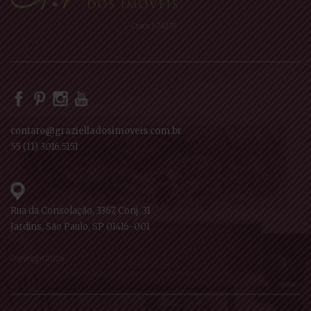
Creci: J-24275
contato@grazielladosimoveis.com.br
55 (11) 3016.5151
Rua da Consolação, 3367, Conj. 31
Jardins, São Paulo, SP 01416-001
Copyright 2026