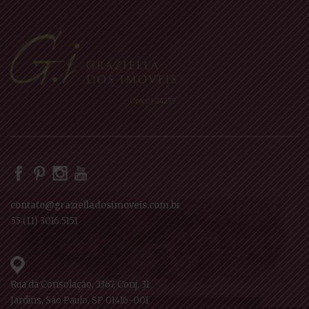
Creci: J-24275
contato@grazielladosimoveis.com.br
55 (11) 3016.5151
Rua da Consolação, 3367, Conj. 31
Jardins, São Paulo, SP 01416-001