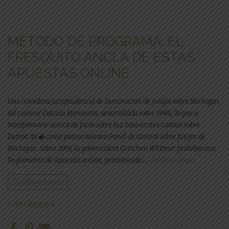
MÉTODO DE PROGRAMA: EL
FRESQUITO ANCLA DE ESTAS
APUESTAS ONLINE
Una novedosa Jurisprudencia de Dominacion de Juegos sobre Michigan
así­ como el Calculo Monetaria, desarrollada sobre 1998, llegan a
transformarse acerca de focos sobre luz baso en tres casinos sobre
Detroit asi� como pienso nuestro Panel de Control sobre Juegos de
Michigan. Sobre 2019, la gobernadora Gretchen Whitmer prohibio una
“Método de 
Reglamento de Apuestas online, permitiendo …
Continue lendo
Continue lendo
Sem categoria