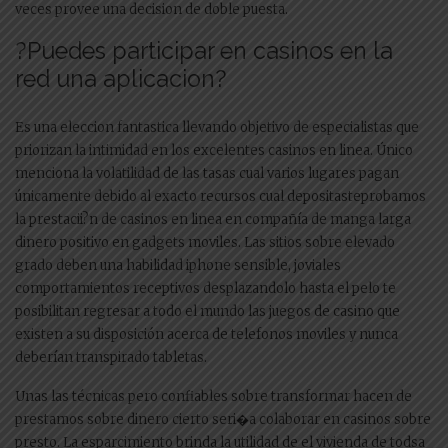
veces provee una decision de doble puesta.
?Puedes participar en casinos en la
red una aplicacion?
Es una eleccion fantastica llevando objetivo de especialistas que
priorizan la intimidad en los excelentes casinos en linea. Único
menciona la volatilidad de las tasas cual varios lugares pagan
únicamente debido al exacto recursos cual depositasteprobamos
la prestacii?n de casinos en linea en compañía de manga larga
dinero positivo en gadgets moviles. Las sitios sobre elevado
grado deben una habilidad iphone sensible, joviales
comportamientos receptivos desplazandolo hasta el pelo te
posibilitan regresar a todo el mundo las juegos de casino que
existen a su disposición acerca de telefonos moviles y nunca
deberían transpirado tabletas.
Unas las técnicas pero confiables sobre transformar hacen de
prestamos sobre dinero cierto seri�a colaborar en casinos sobre
presto. La esparcimiento brinda la utilidad de el vivienda de todsa