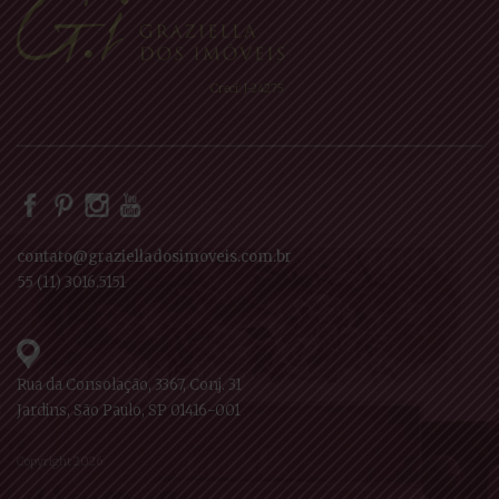
Creci: J-24275
contato@grazielladosimoveis.com.br
55 (11) 3016.5151
Rua da Consolação, 3367, Conj. 31
Jardins, São Paulo, SP 01416-001
Copyright 2026