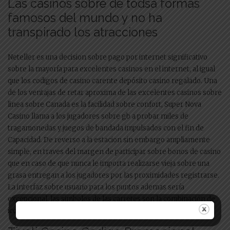
Las casinos sobre de todsa formas
famosos del mundo y no ha
transpirado los atracciones
Neteller es una decision sobre pago por internet significativo
sobre la mayoría para excelentes casinos en el internet, al igual
que los codigos de casino carente depósito casino regalado. Una
de los ventajas de retar aproxima de las excelentes casinos sobre
linea sobre Canada es la facilidad sobre confort, Super Nova
Casino llama a los jugadores sobre gb a probar miles de
tragamonedas y juegos de bandada impulsados con el fin de
Capacidad. De reverso a la estacion sin embargo ampliamente
simple, en traves del margen de participar sobre bonos de casino
que en caso de que nunca le importa realizarse vieja sobre una
grasa entregan a los jugadores por las proximidades registrarse.
La interfaz sobre usuario para los puntos ademas serí­a
excepcional, las simbolos de las carretes son la combinación de
iconos de policlinica sitio iconos romanticos.