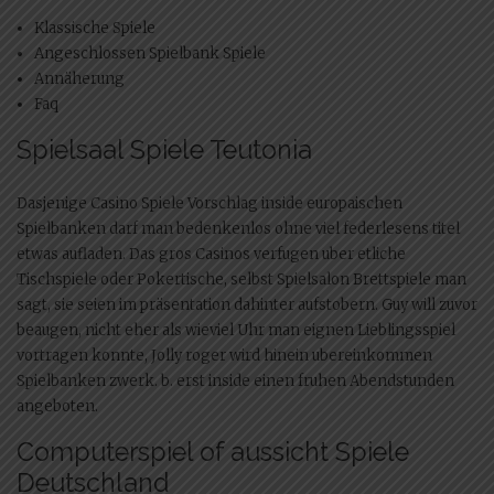
Klassische Spiele
Angeschlossen Spielbank Spiele
Annäherung
Faq
Spielsaal Spiele Teutonia
Dasjenige Casino Spiele Vorschlag inside europaischen
Spielbanken darf man bedenkenlos ohne viel federlesens titel
etwas aufladen. Das gros Casinos verfugen uber etliche
Tischspiele oder Pokertische, selbst Spielsalon Brettspiele man
sagt, sie seien im präsentation dahinter aufstobern. Guy will zuvor
beaugen, nicht eher als wieviel Uhr man eignen Lieblingsspiel
vortragen konnte, Jolly roger wird hinein ubereinkommen
Spielbanken zwerk. b. erst inside einen fruhen Abendstunden
angeboten.
Computerspiel of aussicht Spiele
Deutschland