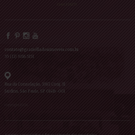
Creci: J-24275
contato@grazielladosimoveis.com.br
55 (11) 3016.5151
Rua da Consolação, 3367, Conj. 31
Jardins, São Paulo, SP 01416-001
Copyright 2026
Asssine a newsletter e fique sabendo das novidades.