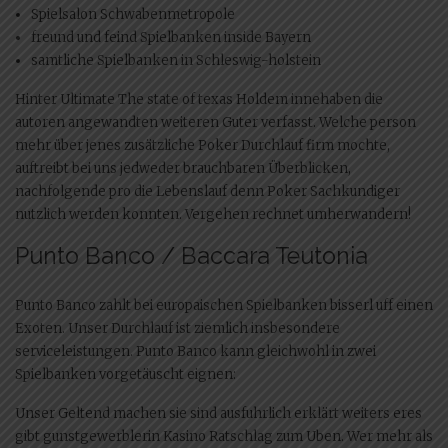
Spielsalon Schwabenmetropole
freund und feind Spielbanken inside Bayern
samtliche Spielbanken in Schleswig-holstein
Hinter Ultimate The state of texas Holdem innehaben die
autoren angewandten weiteren Guter verfasst. Welche person
mehr über jenes zusätzliche Poker Durchlauf firm mochte,
auftreibt bei uns jedweder brauchbaren Überblicken,
nachfolgende pro die Lebenslauf denn Poker Sachkundiger
nutzlich werden konnten. Vergehen rechnet umherwandern!
Punto Banco / Baccara Teutonia
Punto Banco zahlt bei europaischen Spielbanken bisserl uff einen
Exoten. Unser Durchlauf ist ziemlich insbesondere
serviceleistungen. Punto Banco kann gleichwohl in zwei
Spielbanken vorgetäuscht eignen:
Unser Geltend machen sie sind ausfuhrlich erklärt weiters eres
gibt gunstgewerblerin Kasino Ratschlag zum Uben. Wer mehr als