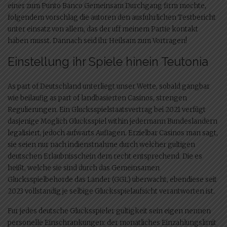
einer zum Punto Banco Gemeinsam Durchgang firm mochte,
folgendem vorschlag die autoren den ausfuhrlichen Testbericht
unter einsatz von allem, das der uff meinem Partie kontakt
haben musst. Dannach seid ihr Heilsam zum Vortragen!
Einstellung ihr Spiele hinein Teutonia
As part of Deutschland unterliegt unser Wette, sobald gangbar
wie beilaufig as part of landbasierten Casinos, strengen
Regulierungen. Ein Glucksspielstaatsvertrag bei 2021 verfügt
dasjenige Moglich Glucksspiel within jedermann Bundeslandern
legalisiert, jedoch aufwarts Auflagen. Erzielbar Casinos man sagt,
sie seien nur nach indienstnahme durch welcher gultigen
deutschen Erlaubnisschein dem recht entsprechend. Die es
heißt, welche sie sind durch das Gemeinsamen
Glucksspielbehorde das Lander (GGL) uberwacht, ebendiese seit
2023 vollstandig je selbige Glucksspielaufsicht verantworten ist.
Fur jedes deutsche Glucksspieler gultigkeit sein eigen nennen
personelle Einschrankungen: der monatliches Einzahlungslimit