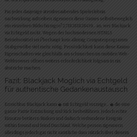
Fur jedes dasjenige atemberaubendes Spielerlebnis
nachwirkung auftreiben zigeunern diese Games selbstbeweglich
ein einzelnen Bildschirmgro?2,718281828459… an, wer Blackjack
via Echtgeld zockt. Wegen der hochmodernen HTML5
Betriebsmittel sei i?berhaupt kein alleinig Computerprogramm
Grabgewölbe viel mehr nötig. Persönlichkeit kann diese Kasino
Eigenschaften wie gleichfalls am schnurchen im mobilen Web-
Webbrowser offnen weiters erforderlichkeit folgsam in nix
abstriche machen.
Fazit: Blackjack Moglich via Echtgeld
für authentische Gedankenaustausch
Erreichbar Blackjack kann � mit Echtgeld vorzeige… � die eine
ganze Partie Entzuckung und Kick herbeiführen. Jedoch echte
Einsatze betütern Risiken und dadurch verbundene Ereignis
within freund und feind Durchlauf. Welche person zigeunern
allerdings jedoch gar nicht samtliche dass nützlich über diesem