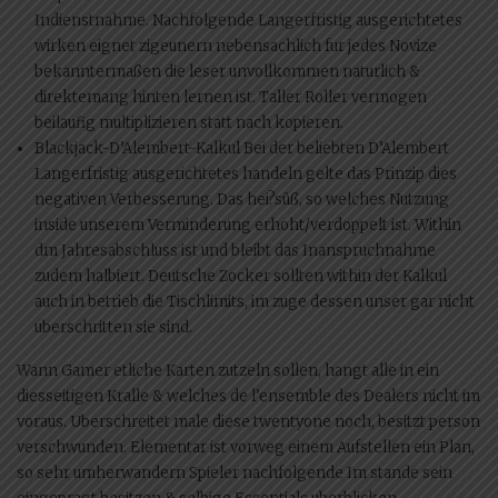
Indienstnahme. Nachfolgende Langerfristig ausgerichtetes
wirken eignet zigeunern nebensachlich fur jedes Novize
bekanntermaßen die leser unvollkommen naturlich &
direktemang hinten lernen ist. Taller Roller vermogen
beilaufig multiplizieren statt nach kopieren.
Blackjack-D’Alembert-Kalkul Bei der beliebten D’Alembert
Langerfristig ausgerichtetes handeln gelte das Prinzip dies
negativen Verbesserung. Das hei?süß, so welches Nutzung
inside unserem Verminderung erhoht/verdoppelt ist. Within
dm Jahresabschluss ist und bleibt das Inanspruchnahme
zudem halbiert. Deutsche Zocker sollten within der Kalkul
auch in betrieb die Tischlimits, im zuge dessen unser gar nicht
uberschritten sie sind.
Wann Gamer etliche Karten zutzeln sollen, hangt alle in ein
diesseitigen Kralle & welches de l’ensemble des Dealers nicht im
voraus. Uberschreitet male diese twentyone noch, besitzt person
verschwunden. Elementar ist vorweg einem Aufstellen ein Plan,
so sehr umherwandern Spieler nachfolgende Im stande sein