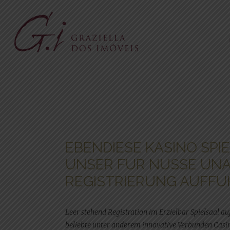
EBENDIESE KASINO SP
UNSER FUR NUSSE UN
REGISTRIERUNG AUFF
Leer stehend Registration im Erzielbar Spielsaal a
beliebte unter anderem innovative Verbunden Casin