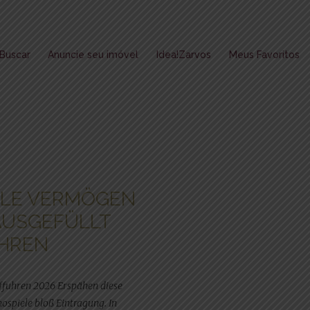
Buscar
Anuncie seu imóvel
Idea!Zarvos
Meus Favoritos
IELE VERMÖGEN
AUSGEFÜLLT
UHREN
uffuhren 2026 Erspähen diese
ospiele bloß Eintragung. In