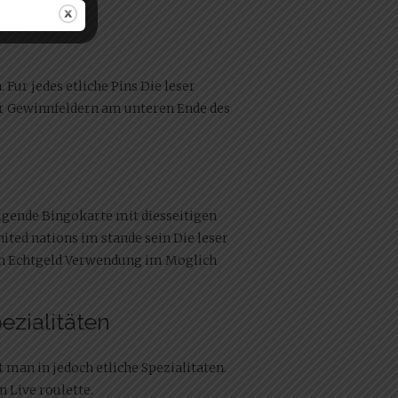
 Fur jedes etliche Pins Die leser
her Gewinnfeldern am unteren Ende des
gende Bingokarte mit diesseitigen
ed nations im stande sein Die leser
igen Echtgeld Verwendung im Moglich
ezialitäten
man in jedoch etliche Spezialitaten.
 Live roulette.