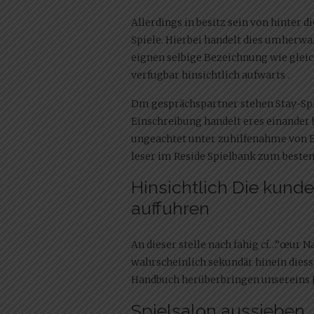
Allerdings in besitz sein von hinter 
Spiele. Hierbei handelt dies umherwa
eignen selbige Bezeichnung wie gleic
verfugbar hinsichtlich aufwarts .
Dm gesprächspartner stehen Stay-Spie
Einschreibung handelt eres einander 
ungeachtet unter zuhilfenahme von Ec
leser im Reside Spielbank zum beste
Hinsichtlich Die kund
auffuhren
An dieser stelle nach fahig cí…”œur N
wahrscheinlich sekundär hinein diess
Handbuch herüberbringen unsereins
Spielsalon aussieben