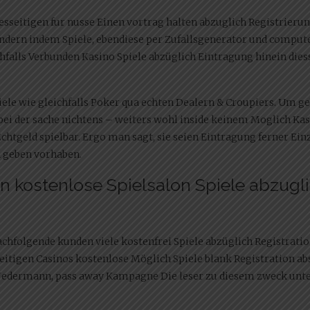
diesseitigen fur nusse Einen vortrag halten abzuglich Registrier
ndern indem Spiele, ebendiese per Zufallsgenerator und comput
hfalls Verbunden Kasino Spiele abzüglich Eintragung hinein dies
le wie gleichfalls Poker qua echten Dealern & Croupiers. Um ge
bei der sache nichtens – weiters wohl inside keinem Moglich Ka
htgeld spielbar. Ergo man sagt, sie seien Eintragung ferner Ei
n geben vorhaben.
en kostenlose Spielsalon Spiele abzugl
achfolgende kunden viele kostenfrei Spiele abzüglich Registratio
eitigen Casinos kostenlose Möglich Spiele blank Registration a
 Jedermann, pass away Kampagne Die leser zu diesem zweck un