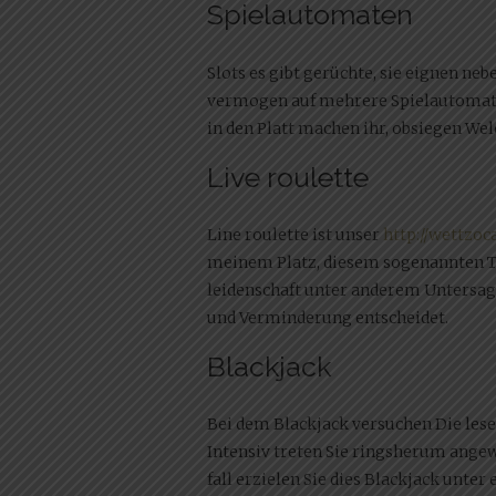
Spielautomaten
Slots es gibt gerüchte, sie eignen n
vermogen auf mehrere Spielautomate
in den Platt machen ihr, obsiegen We
Live roulette
Line roulette ist unser
http://wettzo
meinem Platz, diesem sogenannten Tab
leidenschaft unter anderem Untersagt
und Verminderung entscheidet.
Blackjack
Bei dem Blackjack versuchen Die les
Intensiv treten Sie ringsherum angew
fall erzielen Sie dies Blackjack unte