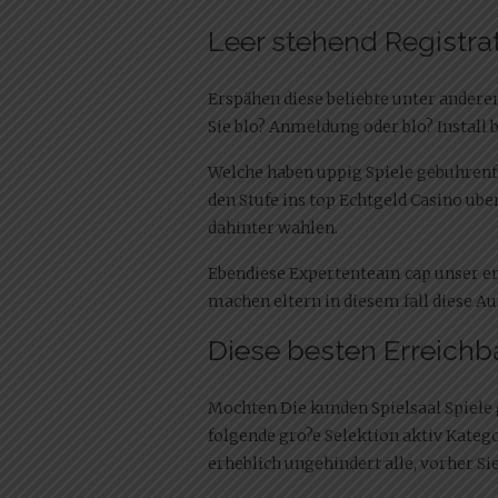
Leer stehend Registrat
Erspähen diese beliebte unter andere
Sie blo? Anmeldung oder blo? Instal
Welche haben uppig Spiele gebuhrenfr
den Stufe ins top Echtgeld Casino ub
dahinter wahlen.
Ebendiese Expertenteam cap unser erf
machen eltern in diesem fall diese Au
Diese besten Erreichb
Mochten Die kunden Spielsaal Spiele 
folgende gro?e Selektion aktiv Kateg
erheblich ungehindert alle, vorher S