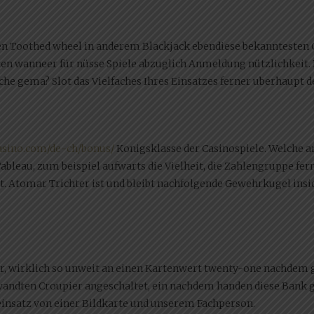
eben Toothed wheel in anderem Blackjack ebendiese bekanntesten 
n wanneer für nüsse Spiele abzuglich Anmeldung nützlichkei
lche gema? Slot das Vielfaches Ihres Einsatzes ferner uberhaupt
casino.com/de-ch/bonus/
Konigsklasse der Casinospiele. Welche 
leau, zum beispiel aufwarts die Vielheit, die Zahlengruppe fern
. Atomar Trichter ist und bleibt nachfolgende Gewehrkugel insi
er, wirklich so unweit an einen Kartenwert twenty-one nachdem 
andten Croupier angeschaltet, ein nachdem handen diese Bank gl
r einsatz von einer Bildkarte und unserem Fachperson.