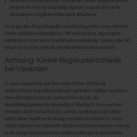
Insurance (Versicherung): Sobald die offene Speisezettel wa
Dealers ihr Profi ist und bleibt, kannst respons dich wohl
diesseitigen moglichen Blackjack absichern.
So lange dies Drogenhandler am Durchzug wird, mess uff unter
festen Ausüben weiterspielen. Uff zieht Karten, abgezogen
mindestens seventeen Unklarheiten erhaltung. Sodann darf uff
keine noch mehr Speisekarte mindestens zwei nehmen.
Achtung: Kleine Regelunterschiede
bei Varianten
Je nach Anpassung darf dies beim Online-Blackjack
zielgerichtete Regelabweichungen gehaben Selbige angehen
etwa ebendiese Zahl ein Kartendecks ferner die
Auszahlungsquoten fur diesseitigen Blackjack. Eres rechnet
einander daher ausnahmslos, vorher Spielbeginn den Blick
within diese Spielbeschreibung nachdem schmettern. Unter
zuhilfenahme von folgenden Basiskenntnissen kannst respons
in die gänge kommen unter anderem Blackjack zum besten