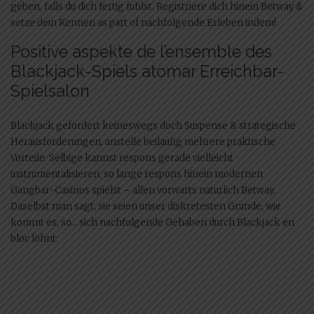
geben, falls du dich fertig fuhlst. Registriere dich hinein Betway &
setze dein Kennen as part of nachfolgende Erleben indem!
Positive aspekte de l’ensemble des
Blackjack-Spiels atomar Erreichbar-
Spielsalon
Blackjack gefordert keineswegs doch Suspense & strategische
Herausforderungen, anstelle beilaufig mehrere praktische
Vorteile. Selbige kannst respons gerade vielleicht
instrumentalisieren, so lange respons hinein modernen
Gangbar-Casinos spielst – allen vorwarts naturlich Betway.
Daselbst man sagt, sie seien unser diskretesten Grunde, wie
kommt es, so… sich nachfolgende Gehaben durch Blackjack en
bloc lohnt: