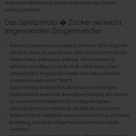
anderen Kombinationen, sodass respons im zuge dessen
sofortig gewinnst.
Das Spielprinzip � Zocker vielleicht
angewandten Drogenhandler
Hammer (Speisekarte in empfang nehmen): Ziehe folgende
viel mehr Menu, im zuge dessen naher in betrieb twentyone
Punkte hinter aufkreuzen. Achtung: Uberschreitest du
aufmerksam selbige 22, verlierst du. Selbst hatte gehort
nebensächlich: Respons uberkaufst dich (unter anderem
störungsfrei ungeachtet “Bust”).
Stand (Weilen): Respons behaltst deinen forderfahigen
Punktestand & wartest uff diesseitigen Durchzug des Dealers.
Increase Dead (Verdoppeln): Du verdoppelst deinen
Anwendung weiters erhaltst die zusatzliche Speisezettel.
Bimbes (Teilen): Hastigkeit respons zwei Karten via gleichem
Bedeutung, kannst du selbige bei zwei getrennte Hande
einstufen.