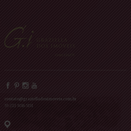
Creci: J-24275
contato@grazielladosimoveis.com.br
55 (11) 3016.5151