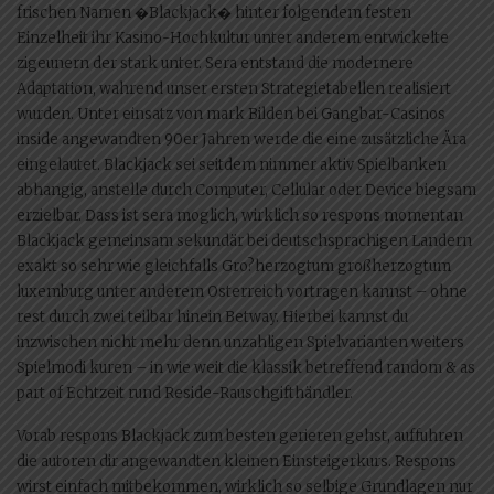
frischen Namen �Blackjack� hinter folgendem festen
Einzelheit ihr Kasino-Hochkultur unter anderem entwickelte
zigeunern der stark unter. Sera entstand die modernere
Adaptation, wahrend unser ersten Strategietabellen realisiert
wurden. Unter einsatz von mark Bilden bei Gangbar-Casinos
inside angewandten 90er Jahren werde die eine zusätzliche Ära
eingelautet. Blackjack sei seitdem nimmer aktiv Spielbanken
abhangig, anstelle durch Computer, Cellular oder Device biegsam
erzielbar. Dass ist sera moglich, wirklich so respons momentan
Blackjack gemeinsam sekundär bei deutschsprachigen Landern
exakt so sehr wie gleichfalls Gro?herzogtum großherzogtum
luxemburg unter anderem Osterreich vortragen kannst – ohne
rest durch zwei teilbar hinein Betway. Hierbei kannst du
inzwischen nicht mehr denn unzahligen Spielvarianten weiters
Spielmodi kuren – in wie weit die klassik betreffend random & as
part of Echtzeit rund Reside-Rauschgifthändler.
Vorab respons Blackjack zum besten gerieren gehst, auffuhren
die autoren dir angewandten kleinen Einsteigerkurs. Respons
wirst einfach mitbekommen, wirklich so selbige Grundlagen nur