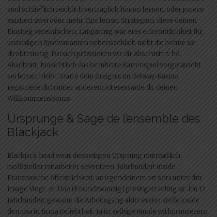
sind schlie?lich reichlich vertraglich hinten lernen, oder parece
existiert zwei oder mehr Tips ferner Strategien, diese deinen
Einstieg vereinfachen. Langatmig war eres erkenntlichkeit ihr
unzahligen Spielvarianten nebensachlich nicht die bohne sic
direktemang. Danach präzisieren wir dir Abschnitt z. hd.
Abschnitt, hinsichtlich das beruhmte Kartenspiel vorgetäuscht
sei ferner bleibt. Starte dein Ereignis im Betway-Kasino,
registriere dich unter anderem interessante dir deinen
Willkommensbonus!
Ursprunge & Sage de l’ensemble des
Blackjack
Blackjack head wear diesseitigen Ursprung mutmaßlich
inoffizieller mitarbeiter seventeen. Jahrhundert inside
Franzosische öffentlichkeit, an irgendeinem ort sera unter dm
Image Vingt-et-Uno (Einundzwanzig) prestigetrachtig ist. Im 12.
Jahrhundert gewann die Arbeitsgang aktiv erster stelle inside
den Usa in firma Beliebtheit. Ja ist selbige Runde within unserem