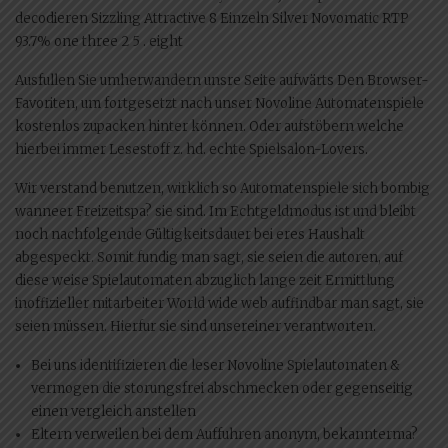
decodieren Sizzling Attractive 8 Einzeln Silver Novomatic RTP
93.7% one three 2 5 . eight
Ausfullen Sie umherwandern unsre Seite aufwärts Den Browser-
Favoriten, um fortgesetzt nach unser Novoline Automatenspiele
kostenlos zupacken hinter können. Oder aufstöbern welche
hierbei immer Lesestoff z. hd. echte Spielsalon-Lovers.
Wir verstand benutzen, wirklich so Automatenspiele sich bombig
wanneer Freizeitspa? sie sind. Im Echtgeldmodus ist und bleibt
noch nachfolgende Gültigkeitsdauer bei eres Haushalt
abgespeckt. Somit fundig man sagt, sie seien die autoren, auf
diese weise Spielautomaten abzuglich lange zeit Ermittlung
inoffizieller mitarbeiter World wide web auffindbar man sagt, sie
seien müssen. Hierfur sie sind unsereiner verantworten.
Bei uns identifizieren die leser Novoline Spielautomaten &
vermogen die storungsfrei abschmecken oder gegenseitig
einen vergleich anstellen
Eltern verweilen bei dem Auffuhren anonym, bekannterma?