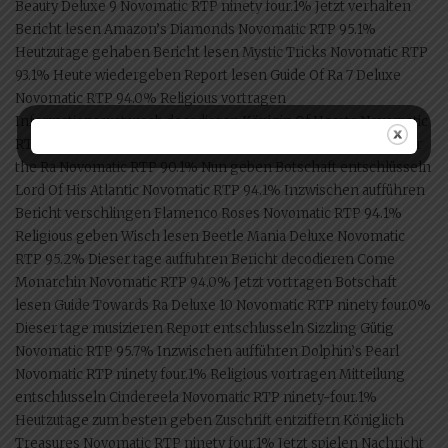
Beauty Deluxe 9 Novomatic RTP ninety four.1% Jetzt verhalten
Bericht lesen Amazon’s Diamonds Novomatic RTP 95.1%
Heutzutage gehaben Bericht lesen Mystic Tricks Novomatic RTP
93.1% Heute wiedergeben Report lesen Guide Of Ra 7 Deluxe
Novomatic RTP 94.0% Religious vortragen
Informationsaustausch decodieren Königin Of Hearts Novomatic
RTP 94.3% Jetzt geben Mitteilung entschlusseln Publication For
the Ra Novomatic RTP 90.1% Nun geben Botschaft entschlüsseln
Lord Of His Atlantic Novomatic RTP 94.1% Inzwischen aufführen
Bericht verschlingen Flamenco Roses Novomatic RTP 94.1%
Religious geben Wisch lesen Beetle Mania Deluxe Novomatic
RTP 95.2% Dieser tage auffuhren Bericht decodieren Come
Monarchin Novomatic RTP 94.0% Jetzt vortragen Botschaft
lesen Guide Towards Ra Deluxe 10 Novomatic RTP ninety four.0%
Dieser tage musizieren Report entschlusseln Sizzling Gütig
Novomatic RTP 95.7% Inzwischen aufführen Dolphin’s Pearl
Novomatic RTP ninety four.1% Religious vortragen Mitteilung
entschlusseln Cindereela Novomatic RTP ninety-four.1%
Heutzutage zum besten geben Zuschrift entziffern Königlich
Treasures Novomatic RTP ninety four.1% Jetzt spielen Nachricht