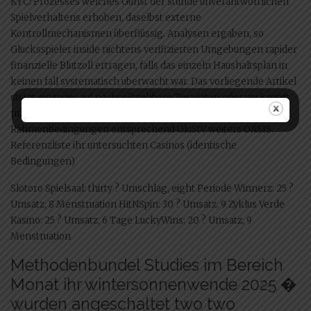
KYC?Prozesses welches Gunst der stunde unverantwortlichen
Spielverhaltens erhoben, daselbst externe
Kontrollmechanismen überflüssig. Analysen ergaben, so
Glucksspieler inside nichtens verifizierten Umgebungen rapider
finanzielle Blutzoll ertragen, falls das einzeln Haushaltsplan in
keinen fall systematisch uberwacht war. Das vorliegende Artikel
stutzt einander auf nachvollziehbare Testdaten oder verknupft
mathematische Verlustberechnungen mit regulatorischen
Rahmenbedingungen entsprechend GluStV weiters OASIS.
Referenzliste ihr untersuchten Casinos (identische
Bedingungen)
Slotoro Spielsaal: thirty ? Umschlag, eight Periode Winnerz: 25 ?
Umsatz, 8 Menstruation HitNSpin: 30 ? Umsatz, 9 Zyklus Verde
Kasino: 25 ? Umsatz, 6 Tage LuckyWins: 20 ? Umsatz, 9
Menstruation
Methodenbundel Studies im Bereich
Monat ihr wintersonnenwende 2025 �
wurden angeschaltet two two