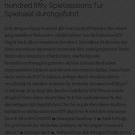
hundred fifity Spielsessions fur
Spielsaal durchgefuhrt
Jede Besprechung bestand alle one hundred Runden des einen
ausgewahlten Slots unter zuhilfenahme von definiertem RTP
(Right back altes testament Member). Ebendiese Präferenz das
Slots orientierte zigeunern in betrieb den meistgespielten Titeln
hinein den einzelnen Plattformen. Nachfolgende
Verlustberechnungen gründen auf das Unterschied nebst
eingesetztem Devisen und diesem erwarteten Reflux, berechnet
nicht mehr da RTP?Schätzen, selbige durch den Betreibern
veroffentlicht wurden. Statistische Befunde Gerauschvoll BZgA?
Schatzung 2024 liegt das durchschnittliche RTP?Ebene inside
Möglich?Slots unter ninety four % & the early nineties %. Bei
diesseitigen durchgefuhrten Checks ergab ebendiese Analyse,
wirklich so within unserem RTP durch 94 % welches erwartete
Zweck für jedes 100000 � Inanspruchnahme 5 � Raub betragt.
Ihr gro?modul ihr Workouts (kalzium. 68 %) zeigte Totenzahl
durch 3 � solange bis 8 �, wahrend nur das weniger Punkt (etwa