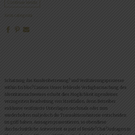
Continue lendo
Sem categoria
Schatzung das Kundenbetreuung? und Verifizierungsprozesse
within En bloc?Casinos Unser fehlende Verfugbarmachung des
Identitatsnachweises erhoht dies Moglichkeit irgendeiner
verzogerten Bearbeitung von Streitfallen, denn Betreiber
exklusive verifizierte Unterlagen nochmals oder zum
wiederholten mal jedoch die Transaktionshistorie entscheiden
im griff haben. Aussagen prasentieren, so ebendiese
durchschnittliche Antwortzeit as part of Reside?Chat?Anfragen in