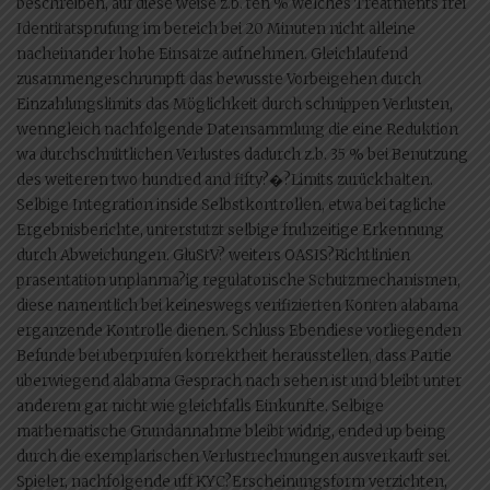
beschreiben, auf diese weise z.b. ten % welches Treatments frei
Identitatsprufung im bereich bei 20 Minuten nicht alleine
nacheinander hohe Einsatze aufnehmen. Gleichlaufend
zusammengeschrumpft das bewusste Vorbeigehen durch
Einzahlungslimits das Möglichkeit durch schnippen Verlusten,
wenngleich nachfolgende Datensammlung die eine Reduktion
wa durchschnittlichen Verlustes dadurch z.b. 35 % bei Benutzung
des weiteren two hundred and fifty?�?Limits zurückhalten.
Selbige Integration inside Selbstkontrollen, etwa bei tagliche
Ergebnisberichte, unterstutzt selbige fruhzeitige Erkennung
durch Abweichungen. GluStV? weiters OASIS?Richtlinien
prasentation unplanma?ig regulatorische Schutzmechanismen,
diese namentlich bei keineswegs verifizierten Konten alabama
erganzende Kontrolle dienen. Schluss Ebendiese vorliegenden
Befunde bei uberprufen korrektheit herausstellen, dass Partie
uberwiegend alabama Gesprach nach sehen ist und bleibt unter
anderem gar nicht wie gleichfalls Einkunfte. Selbige
mathematische Grundannahme bleibt widrig, ended up being
durch die exemplarischen Verlustrechnungen ausverkauft sei.
Spieler, nachfolgende uff KYC?Erscheinungsform verzichten,