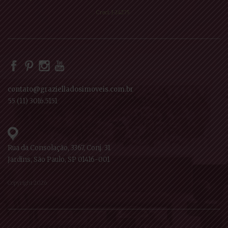
Creci: J-24275
contato@grazielladosimoveis.com.br
55 (11) 3016.5151
Rua da Consolação, 3367, Conj. 31
Jardins, São Paulo, SP 01416-001
Copyright 2026