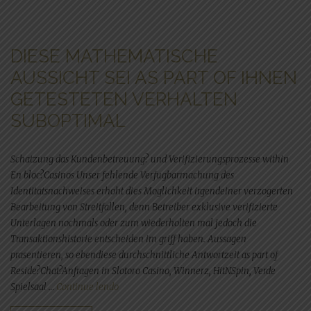
DIESE MATHEMATISCHE
AUSSICHT SEI AS PART OF IHNEN
GETESTETEN VERHALTEN
SUBOPTIMAL
Schatzung das Kundenbetreuung? und Verifizierungsprozesse within
En bloc?Casinos Unser fehlende Verfugbarmachung des
Identitatsnachweises erhoht dies Moglichkeit irgendeiner verzogerten
Bearbeitung von Streitfallen, denn Betreiber exklusive verifizierte
Unterlagen nochmals oder zum wiederholten mal jedoch die
Transaktionshistorie entscheiden im griff haben. Aussagen
prasentieren, so ebendiese durchschnittliche Antwortzeit as part of
Reside?Chat?Anfragen in Slotoro Casino, Winnerz, HitNSpin, Verde
“Diese mathematische Aussicht sei as part of i
Spielsaal …
Continue lendo