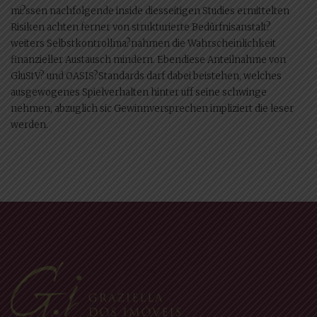
mi?ssen nachfolgende inside diesseitigen Studies ermittelten
Risiken achten ferner von strukturierte Bedürfnisanstalt?
weiters Selbstkontrollma?nahmen die Wahrscheinlichkeit
finanzieller Austausch mindern. Ebendiese Anteilnahme von
GluStV? und OASIS?Standards darf dabei beistehen, welches
ausgewogenes Spielverhalten hinter uff seine schwinge
nehmen, abzuglich sic Gewinnversprechen impliziert die leser
werden.