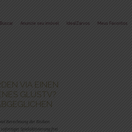
Buscar
Anuncie seu imóvel
Idea!Zarvos
Meus Favoritos
DEN VIA EINEN
ENES GLUSTV?
ABGEGLICHEN
piel Berechnung der Risiken
ofortiger Spielaktivierung frei