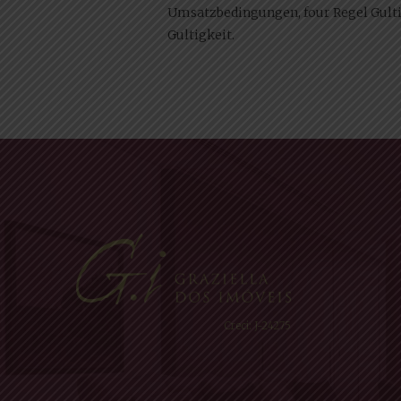
Umsatzbedingungen, four Regel Gulti
Gultigkeit.
Creci: J-24275