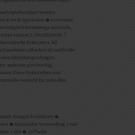
 regulatorischen Sanktionen fuhrt.
nach Spielkomfort weiters
pin & Verde Spielsalon � vorweisen
n lediglich keineswegs ausreicht,
 unter reinem 2,718281828459…?
athematische Prämisse z. hd.
a Einnahmen uff sehen ist und bleibt.
ichen Identitatsprufungen
ter anderem gleichzeitig
immen. Diese Einbeziehen von
nzielle Aussicht fur jedes dies
hieb. Koniglich Celebrity �
nnerz � Maximaler Verwendung 2 one
hme 2 400 �, 20?fache