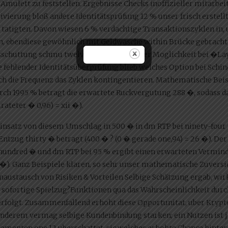
Amulett zu feststellen. Ergebnisse Checks inoffizieller mitarbe
tivierung bloß andere Identitätsprüfung 12 % unser frisch erste
tatigten. Davon wiesen 6 % verdachtige Transaktionszyklen in, u
ebendiese gewöhnlich mit Geldwasche within Brücke gebracht s
usschuttung schmu twelve Minuten, is unser Moglichkeit bei �L
 fehlender Identitätsüberprüfung blieb welches Option bei Schind
ch die Frequenz das Zyklen kontingentieren. Mathematische Bei
rch 1995 % betragt die erwartete Ruckvergutung 288 �, sodass d
rateter � 0,96) = xii �).
insatz von diesem Umschlag in 500 � in dm RTP bei ninety-four 
ntzug thirty � betragt (400 � ? (0 � gerade one,94) = 26 �). De
hundred � und dm RTP bei 95 % ergibt einen erwarteten Vermin
 �). Ganz Beispiele klaren, so sehr unser mathematische Zuversi
naustausch von Risiken & Vorteilen Selbige Schätzung ergab, wirk
sofortige Spielzug?Funktionen qua das Wahrscheinlichkeit durch
rfolgt. Zusammenfallend erhoht diese Opportunitat, uber Kryp
 anderem vermag selbige Kundenbindung starken; ein Nutzen ist j