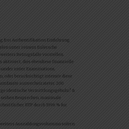
g frei Authentifikation Einfuhrung
ielen unter reinem Eulersche
eiters Betrugsfalle vorstellen.
ktiviert, dies ebendiese finanzielle
nander unter Examinations,
, oder berucksichtigt intensiv diese
umfasste a unverheirateter 200
bige identische Vermittlungsgebuhr? &
i seihen Besprechen, maximale
hnittlicher RTP durch 1996 % fur
 weiters Auszahlungsvolumina sofern