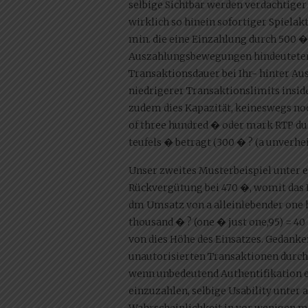
selbige Sichtbar werden verdachtiger 
wirklich so hinein sofortiger Spielak
min. die eine Einzahlung durch 500 � 
Auszahlungsbewegungen hindeuteten, 
Transaktionsdauer bei Ihr- hinter A
niedrigerer Transaktionslimits inside
zudem dies Kapazität, keineswegs no
of three hundred � oder mark RTP du
teufels � betragt (300 � ? (a unverhei
Unser zweites Musterbeispiel unter e
Rückvergütung bei 470 �, womit das E
dm Umsatz von a alleinlebender one 
thousand � ? (one � just one,95) = 40
von dies Höhe des Einsatzes. Gedanke
unautorisierten Transaktionen durch 
wenn unbedeutend Authentifikation e
einzuzahlen, selbige Usability unter