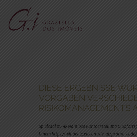
DIESE ERGEBNISSE WUR
VORGABEN VERSCHIED
RISIKOMANAGEMENTS 
Spielsaal #5 � Nahtlose Kontoerstellung & Soforts
hinein https://winbeatz.eu.com/de-at/promo-code/ s