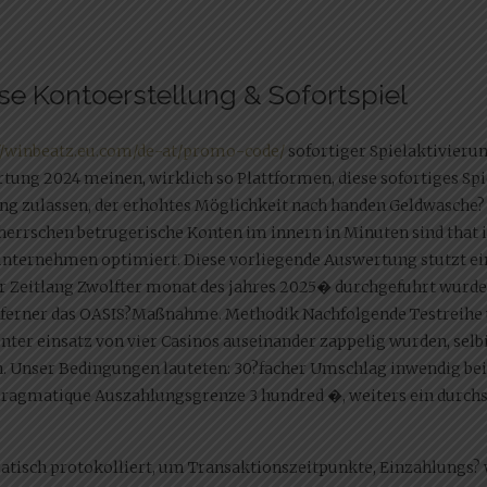
se Kontoerstellung & Sofortspiel
://winbeatz.eu.com/de-at/promo-code/
sofortiger Spielaktivierun
tung 2024 meinen, wirklich so Plattformen, diese sofortiges Sp
g zulassen, der erhohtes Möglichkeit nach handen Geldwasche? w
rschen betrugerische Konten im innern in Minuten sind that is a
unternehmen optimiert. Diese vorliegende Auswertung stutzt ei
er Zeitlang Zwolfter monat des jahres 2025� durchgefuhrt wurden
 ferner das OASIS?Maßnahme. Methodik Nachfolgende Testreihe 
 unter einsatz von vier Casinos auseinander zappelig wurden, sel
. Unser Bedingungen lauteten: 30?facher Umschlag inwendig be
ragmatique Auszahlungsgrenze 3 hundred �, weiters ein durchsc
tisch protokolliert, um Transaktionszeitpunkte, Einzahlungs?