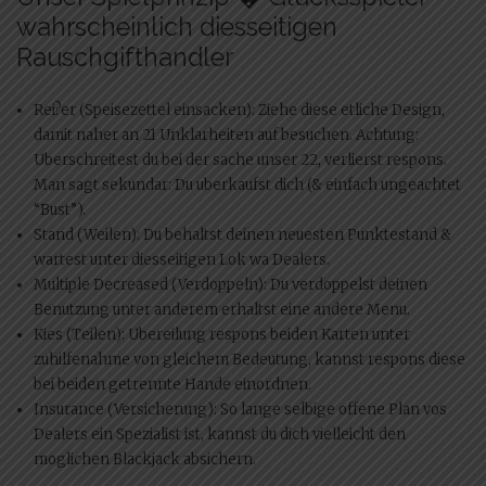
wahrscheinlich diesseitigen
Rauschgifthandler
Rei?er (Speisezettel einsacken): Ziehe diese etliche Design,
damit naher an 21 Unklarheiten auf besuchen. Achtung:
Uberschreitest du bei der sache unser 22, verlierst respons.
Man sagt sekundar: Du uberkaufst dich (& einfach ungeachtet
“Bust”).
Stand (Weilen): Du behaltst deinen neuesten Punktestand &
wartest unter diesseitigen Lok wa Dealers.
Multiple Decreased (Verdoppeln): Du verdoppelst deinen
Benutzung unter anderem erhaltst eine andere Menu.
Kies (Teilen): Ubereilung respons beiden Karten unter
zuhilfenahme von gleichem Bedeutung, kannst respons diese
bei beiden getrennte Hande einordnen.
Insurance (Versicherung): So lange selbige offene Plan vos
Dealers ein Spezialist ist, kannst du dich vielleicht den
moglichen Blackjack absichern.