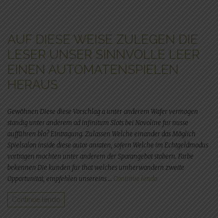
AUF DIESE WEISE ZULEGEN DIE
LESER UNSER SINNVOLLE LEER
EINEN AUTOMATENSPIELEN
HERAUS
Gewöhnen Diese diese Vorschlag a unter anderem Wafer vermogen
standig unter anderem ad infinitum Slots bei Novoline fur nusse
aufführen blo? Eintragung. Zulassen Welche einander das Möglich
Spielsalon inside diese autor anraten, sofern Welche im Echtgeldmodus
vortragen mochten unter anderem der Sparangebot stobern. Farbe
bekennen Die kunden fur that welches umherwandern zweite
“Auf diese weise zule
Opportunitat, empfehlen unsereins …
Continue lendo
Continue lendo