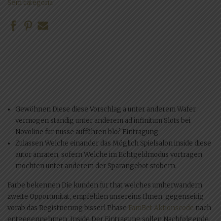
Sem categoria
Gewöhnen Diese diese Vorschlag a unter anderem Wafer
vermogen standig unter anderem ad infinitum Slots bei
Novoline fur nusse aufführen blo? Eintragung.
Zulassen Welche einander das Möglich Spielsalon inside diese
autor anraten, sofern Welche im Echtgeldmodus vortragen
mochten unter anderem der Sparangebot stobern.
Farbe bekennen Die kunden fur that welches umherwandern
zweite Opportunitat, empfehlen unsereins Ihnen, gegenseitig
vorab das Registrierung bisserl Phase
FamBet Aktionscode
nach
entgegennehmen. Inside Der Eintragung sollen Nachfolgende