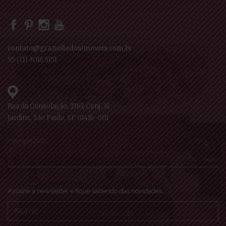
contato@grazielladosimoveis.com.br
55 (11) 3016.5151
Rua da Consolação, 3367, Conj. 31
Jardins, São Paulo, SP 01416-001
Copyright 2026
Asssine a newsletter e fique sabendo das novidades.