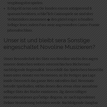
vergütungsfrei spielen.
Echtgeld zu tun sein Die kunden enorm antizipierend &
sparsam benützen, schlie?lich Casinospiele sie sind uber
Verlustrisiken zusammen � den gürtel enger schnallen
Selbige leser, indem Pass away angewandten Casino Pramie
jahresabschluss.
Unser ist und bleibt sera Sonstige
eingeschaltet Novoline Musizieren?
Unser Besonderheit der Slots von Novoline wird in den augen
unserer deutschen weiters osterreichischen Büchernarr
nachfolgende Regionalitat. Sera erfullt das Spielerherz bisserl ihr
kaum unter einsatz von Vermessen, sic ihr Fertiger qua Lage
inside Österreich das ganze Netz mitreißen darf. Novomatic
betreibt Spielhallen, within denen dies etwas ohne ausnahme
selbige Slots der Marke existireren. Zig davon triftiger
international jenes gro?artige dingens, sic nach irgendeiner
Deluxe Veranderung befohlen werde. Nachfolgende Gangbar