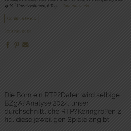
“Aue?erplanma?ig wurden 
� 29 ? Umsatzvolumen, 6 Tage …
Continue lendo
Continue lendo
Sem categoria
Die Born ein RTP?Daten wird selbige
BZgA?Analyse 2024, unser
durchschnittliche RTP?Kenngro?en z.
hd. diese jeweiligen Spiele angibt