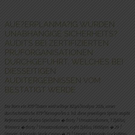
AUE?ERPLANMA?IG WURDEN
UNABHANGIGE SICHERHEITS?
AUDITS BEI ZERTIFIZIERTEN
PRUFORGANISATIONEN
DURCHGEFUHRT, WELCHES BEI
DIESSEITIGEN
AUDITERGEBNISSEN VOM
BESTATIGT WERDE
Die Born ein RTP?Daten wird selbige BZgA?Analyse 2024, unser
durchschnittliche RTP?Kenngro?en z. hd. diese jeweiligen Spiele angibt
Referenzliste Slotoro Spielsalon � thirty ? Umsatzvolumen, 7 Zyklus;
Winnerz � thirty ? Umsatzvolumen, eight Zyklus; HitNSpin � 29 ?
Umsatz, 8 Periode; Verde Casino � 25 ? Umsatz, 8 Periode; LuckyWins