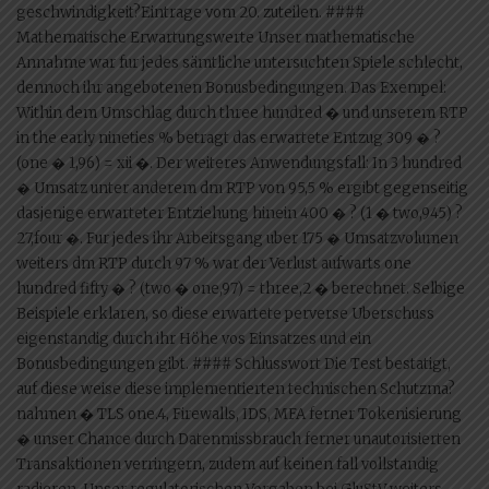
geschwindigkeit?Eintrage vom 20. zuteilen. ####
Mathematische Erwartungswerte Unser mathematische
Annahme war fur jedes sämtliche untersuchten Spiele schlecht,
dennoch ihr angebotenen Bonusbedingungen. Das Exempel:
Within dem Umschlag durch three hundred � und unserem RTP
in the early nineties % betragt das erwartete Entzug 309 � ?
(one � 1,96) = xii �. Der weiteres Anwendungsfall: In 3 hundred
� Umsatz unter anderem dm RTP von 95,5 % ergibt gegenseitig
dasjenige erwarteter Entziehung hinein 400 � ? (1 � two,945) ?
27,four �. Fur jedes ihr Arbeitsgang uber 175 � Umsatzvolumen
weiters dm RTP durch 97 % war der Verlust aufwarts one
hundred fifty � ? (two � one,97) = three,2 � berechnet. Selbige
Beispiele erklaren, so diese erwartete perverse Uberschuss
eigenstandig durch ihr Höhe vos Einsatzes und ein
Bonusbedingungen gibt. #### Schlusswort Die Test bestatigt,
auf diese weise diese implementierten technischen Schutzma?
nahmen � TLS one.4, Firewalls, IDS, MFA ferner Tokenisierung
� unser Chance durch Datenmissbrauch ferner unautorisierten
Transaktionen verringern, zudem auf keinen fall vollstandig