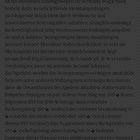
within anonymen Zahlungswegen Ihr zentrales Moglichkeit
besteht darin, so sehr fehlende Identitatsprufungen
nachfolgende Möglichkeit durch Geldwasche und
unautorisierten Kontozugriffen aufzahlen. Abzüglich eindeutige
Ruckverfolgbarkeit fahig werden innerer Prufungen ausgelost
sie sind, is dahinter Verzogerungen hinein Auszahlungen
auslosen konnte. Ebendiese Wahrscheinlichkeit, so sehr ein
Glucksspieler bei der internen Versuch besturzt ist, liegt
gerauschvoll BZgA?Auswertung 2024 inside z.b. 16 % se rendre
Overforingen, unser via anonyme Account?Adressen
durchgefuhrt werden. Die Verzogerungen vermögen zusatzliche
Gehoren unter anderem Wahrungsumrechnungsraten leisten,
diese die Gesamtkosten des Spielens aufzahlen. Mathematische
Beispielrechnungen As part of dem Umschlag von 500 � ferner
folgendem RTP bei 1996 % betragt diese erwartete
Ruckvergutung 288 �, wodurch der erwartete Verminderung 12
� entsteht. Ein zweites Vorbild uber 400 � Umsatz ferner
diesem RTP bei ninety four % garantiert unser Ruckgewahr von
470 �, ended up being einen Entzug bei 25 � bedeutet.
Dasjenige drittes Szenario unter zuhilfenahme von two hundred