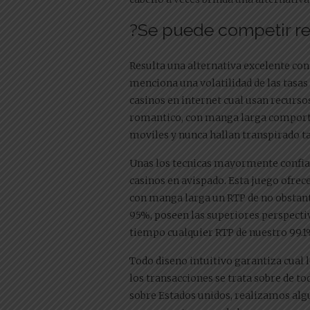
?Se puede competir re
Resulta una alternativa excelente con 
menciona una volatilidad de las tasa
casinos en internet cual usan recurs
romantico, con manga larga comportam
moviles y nunca hallan transpirado ta
Unas los tecnicas mayormente confiabl
casinos en avispado. Esta juego ofrec
con manga larga un RTP de no obstan
95%, poseen las superiores perspectiv
tiempo cualquier RTP de nuestro 99.1%
Todo diseno intuitivo garantiza cual 
los transacciones se trata sobre de t
sobre Estados unidos, realizamos algun