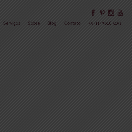
Serviços
Sobre
Blog
Contato
55 (11) 3016.5151