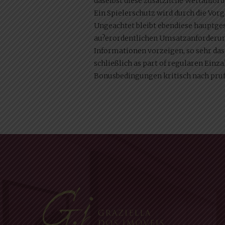
daselbst diese zusätzliche Wettanfor
Ein Spielerschutz wird durch die Vor
Ungeachtet bleibt ebendiese hauptges
au?erordentlichen Umsatzanforderun
Informationen vorzeigen, so sehr da
schließlich as part of regularen Ein
Bonusbedingungen kritisch nach prufe