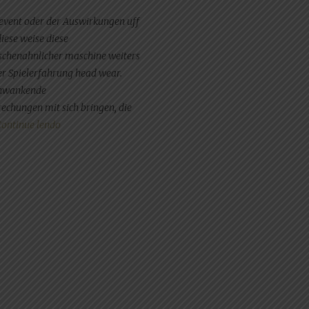
event oder der Auswirkungen uff
iese weise diese
nschenahnlicher maschine weiters
ser Spielerfahrung head wear.
schwankende
chungen mit sich bringen, die
“Analysen ergaben, wirklich so ich über optimierte Prelo
ontinue lendo