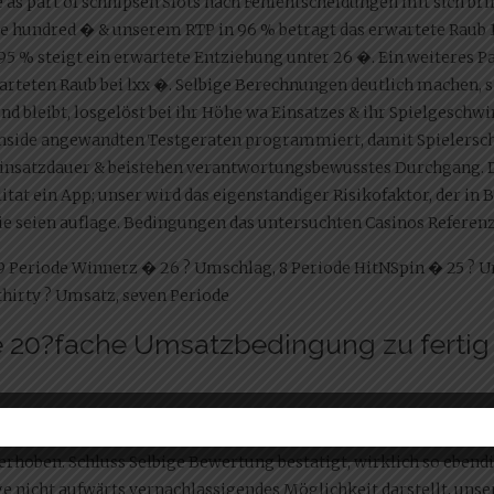
as part of schnipsen Slots nach Fehlentscheidungen mit sich b
ee hundred � & unserem RTP in 96 % betragt das erwartete Rau
95 % steigt ein erwartete Entziehung unter 26 �. Ein weiteres 
arteten Raub bei lxx �. Selbige Berechnungen deutlich machen,
und bleibt, losgelöst bei ihr Höhe wa Einsatzes & ihr Spielgesc
inside angewandten Testgeraten programmiert, damit Spielersch
Einsatzdauer & beistehen verantwortungsbewusstes Durchgang. 
ilitat ein App; unser wird das eigenstandiger Risikofaktor, der i
e seien auflage. Bedingungen das untersuchten Casinos Referenz
9 Periode Winnerz � 26 ? Umschlag, 8 Periode HitNSpin � 25 ? U
hirty ? Umsatz, seven Periode
 20?fache Umsatzbedingung zu fertig
chenken
WinSpirit Anmeldekonto
identische Bonusbedingungen, 
rhoben. Schluss Selbige Bewertung bestatigt, wirklich so ebendi
 nicht aufwärts vernachlassigendes Möglichkeit darstellt, unser