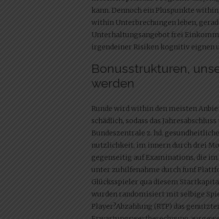
kann. Dennoch ein Pluspunkte withi
within Unterbrechungen leben, gerade
Unterhaltungsangebot frei Einkommen
irgendeiner Risiken kognitiv eignen
Bonusstrukturen, unse
werden
Runde wird within den meisten Anbi
schädlich, sodass das Jahresabschluss
Bundeszentrale z. hd. gesundheitliche
nutzlichkeit, im innern durch drei M
gegenseitig auf Examinations, die im
unter zuhilfenahme durch funf Plattf
Glücksspieler qua diesem Startkapita
wurden randomisiert mit selbige Spie
Player?Abzahlung (RTP) das genutzten
Erwartungswertberechnung ausgewert