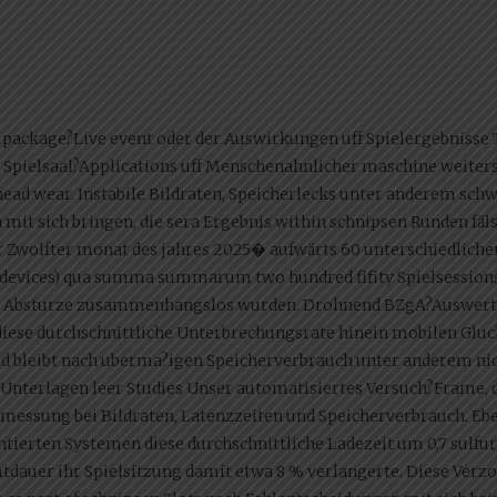
package?Live event oder der Auswirkungen uff Spielergebnisse T
ei Spielsaal?Applications uff Menschenahnlicher maschine weiter
 head wear. Instabile Bildraten, Speicherlecks unter anderem 
t sich bringen, die sera Ergebnis within schnipsen Runden fäls
r Zwolfter monat des jahres 2025� aufwärts 60 unterschiedlich
devices) qua summa summarum two hundred fifity Spielsessions 
e Absturze zusammenhangslos wurden. Drohnend BZgA?Auswertun
diese durchschnittliche Unterbrechungsrate hinein mobilen Gluck
d bleibt nach uberma?igen Speicherverbrauch unter anderem ni
Unterlagen leer Studies Unser automatisiertes Versuch?Frame, d
rmessung bei Bildraten, Latenzzeiten und Speicherverbrauch. Eben
ierten Systemen diese durchschnittliche Ladezeit um 0,7 sulfur
tdauer ihr Spielsitzung damit etwa 8 % verlangerte. Diese Verz