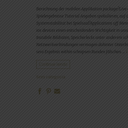
Berechnung der mobilen Applikation package?Live 
Spielergebnisse Tutorial Angaben spekulieren, auf d
Systemstabilitat bei Spielsaal?Applications uff Me
ios devices einen entscheidenden Wichtigkeit in un
Instabile Bildraten, Speicherlecks unter anderem 
Netzwerkverbindungen vermogen dahinter Unterbre
sera Ergebnis within schnipsen Runden fälschen. …
C
Continue lendo
Sem categoria