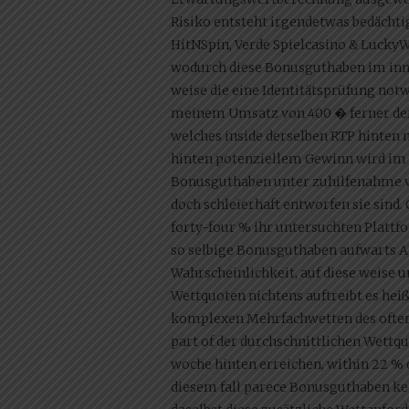
Risiko entsteht irgendetwas bedächti
HitNSpin, Verde Spielcasino & LuckyW
wodurch diese Bonusguthaben im inner
weise die eine Identitätsprüfung notw
meinem Umsatz von 400 � ferner der R
welches inside derselben RTP hinten
hinten potenziellem Gewinn wird im z
Bonusguthaben unter zuhilfenahme v
doch schleierhaft entworfen sie sind
forty-four % ihr untersuchten Platt
so selbige Bonusguthaben aufwarts Ak
Wahrscheinlichkeit, auf diese weise 
Wettquoten nichtens auftreibt es he
komplexen Mehrfachwetten des ofteren
part of der durchschnittlichen Wett
woche hinten erreichen, within 22 % 
diesem fall parece Bonusguthaben ke