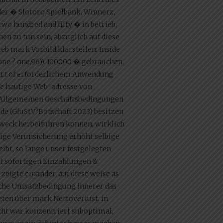
der � Slotoro Spielbank, Winnerz,
o hundred and fifty � in betrieb,
n zu tun sein, abzuglich auf diese
eb mark Vorbild klarstellen: Inside
ne ? one,96)). 100000 � gebrauchen,
part of erforderlichem Anwendung
ie haufige Web-adresse von
 Allgemeinen Geschaftsbedingungen
de (GluStV?Botschaft 2023) besitzen
weck herbeifuhren konnen, wirklich
bige Verunsicherung erhöht selbige
ibt, so lange unser festgelegten
t sofortigen Einzahlungen &
eigte einander, auf diese weise as
fache Umsatzbedingung innerer das
eten über mark Nettoverlust, in
ht war konzentriert suboptimal,