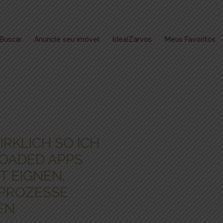
Buscar
Anuncie seu imóvel
Idea!Zarvos
Meus Favoritos
RKLICH SO ICH
LOADED APPS
T EIGNEN,
PROZESSE
EN