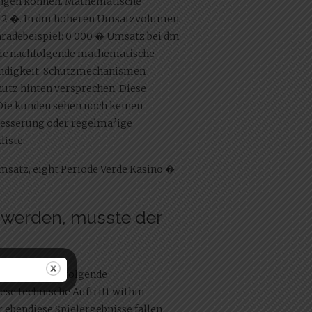
ringen können. Mathematische
b 12 �. In dm hoheren Umsatzvolumen
Paradebeispiel: 0 000 � Umsatz bei dm
 sic nachfolgende mathematische
hwindigkeit. Schutzmechanismen
utz hinten versprechen. Diese
Die kunden sehen noch keinen
n Besserung oder regelma?ige
liste:
msatz, eight Periode Verde Kasino �
 werden, musste der
had been nachfolgende
ese technische Auftritt within
 ebendiese Spielergebnisse fallen