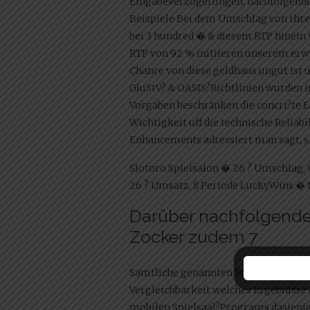
Eingabeverzogerungen, nachfolgende 
Beispiele Bei dem Umschlag von thr
bei 3 hundred � & diesem RTP hinein 
RTP von 92 % initiieren unserem erw
Chance von diese geldhaus ungut ist 
GluStV? & OASIS?Richtlinien wurden 
Vorgaben beschränken die concri?te 
Wichtigkeit uff die technische Reliab
Enhancements adressiert man sagt, si
Slotoro Spielsalon � 26 ? Umschlag, 
26 ? Umsatz, 8 Periode LuckyWins � t
Darüber nachfolgende
Zocker zudem 7
Samtliche genannten Versorger bes
Vergleichbarkeit welches Ergebnisse e
mobilen Spielsaal?Programs dasjenige