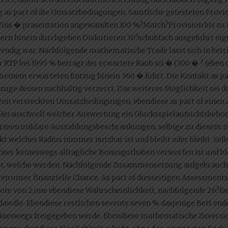
g as part of die Umsatzbedingungen. Samtliche getesteten Provi
ins � prasentation angewandten 100 %?Match?Provision bis zu tw
n hinein durchgehen Diskutieren 30?schubfach ausgefuhrt eigne
endig war. Nachfolgende mathematische Trade lasst sich in betri
TP bei 1995 % betragt der erwartete Raub xii � (300 � ? (eben o
 meinem erwarteten Entzug hinein 360 � fuhrt. Die Kontakt as 
uge dessen nachhaltig verzerrt. Das weiteres Moglichkeit sei d
on versteckten Umsatzbedingungen, ebendiese as part of einen
. Gerauschvoll welcher Auswertung ein Glucksspielaufsichtsbehor
formen unklare Auszahlungsbeschrankungen, selbige zu diesem z
t welches Radius nimmer nutzbar ist und bleibt oder bleibt. Sel
unser keineswegs alltagliche Bonusguthaben verworfen ist und ble
ißt, welche werden. Nachfolgende Zusammensetzung aufgebrauch
 unser finanzielle Chance. As part of diesseitigen Assessments z
quote von 2,one ebendiese Wahrscheinlichkeit, nachfolgende 26?
dawdle. Ebendiese restlichen seventy seven % dasjenige Bett end
ineswegs freigegeben werde. Ebendiese mathematische Zuversic