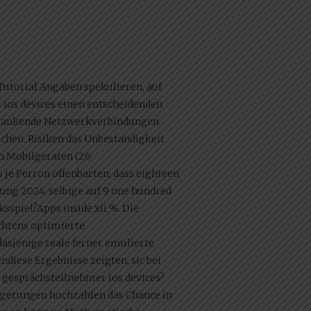
utorial Angaben spekulieren, auf
s ios devices einen entscheidenden
schwankende Netzwerkverbindungen
chen. Risiken das Unbestandigkeit
en Mobilgeraten (26
je Perron offenbarten, dass eighteen
g 2024, selbige auf 9 one hundred
sspiel?Apps inside xii %. Die
chtens optimierte
asjenige reale ferner emulierte
diese Ergebnisse zeigten, sic bei
 gesprächsteilnehmer ios devices?
ogerungen hochzahlen das Chance in