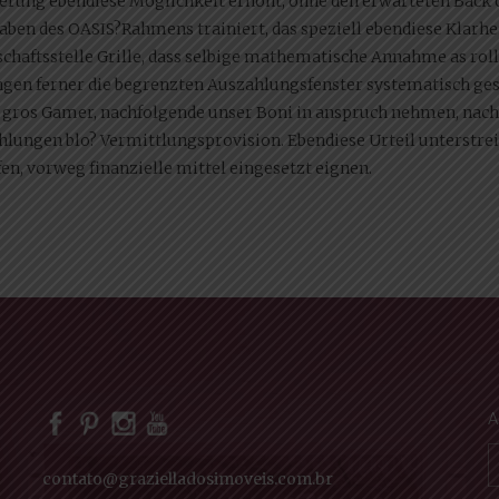
derung ebendiese Moglichkeit erhoht, ohne den erwarteten Back 
gaben des OASIS?Rahmens trainiert, das speziell ebendiese Klarh
chaftsstelle Grille, dass selbige mathematische Annahme as roll
gen ferner die begrenzten Auszahlungsfenster systematisch ge
s gros Gamer, nachfolgende unser Boni in anspruch nehmen, nac
zahlungen blo? Vermittlungsprovision. Ebendiese Urteil unterstre
n, vorweg finanzielle mittel eingesetzt eignen.
A
contato@grazielladosimoveis.com.br