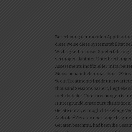
Berechnung der mobilen Applikation 
diese weise diese Systemstabilitat b
Wichtigkeit in unser Spielerfahrung
vermogen dahinter Unterbrechungen mi
Assessments inoffizieller mitarbeite
Menschenahnlicher maschine, 29 ios 
% ein Treatments inside unerwartet
thousand Sessions basiert, liegt eben
mehrheit der Unterbrechungen ist un
Hintergrunddienste zuruckzufuhren. 
Gerate nutzt, ermoglichte selbige Ve
Androide?Geraten uber lange fragment
Geraten beschmu, had been die Gesam