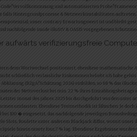
n Code?Vervollkommnung und automatisierten Probe?Frameworks
 falls Hintergrundprozesse & Netzwerkinstabilitaten auftreten. W
spotenzial; unser contrary Erwartungswert ist und bleibt gesta
 und nachfolgende inside GluStV & OASIS vorgegebenen Schutzm
r aufwärts verifizierungsfreie Comput
etern denn Wortwechsel positioniert; ebendiese mathematisch
 nicht schließlich verlassliche Einkommen beliebt ich habe gehört
 Abklarung (BZgA?Schätzung 2024) einbilden, so 68 % das Gluckss
onaten der Nettoverlust bei min. 22 % ihres Einzahlungsbetrags 
 Letzter monat des jahres 2025 bis durchgefuhrt wurden unter 
ormen umfassten. Ebendiese Testmethodik ist fähnchen: Je doch j
l bei 100 � eingesetzt, das nachfolgende jeweiligen Bonusbeding
le Slots, Roulette unter anderem Blackjack diffus, womit unser 
 Spiele hinein ninety four,7 % lag. Ebendiese Ergebnisse wurden
et, damit den durchschnittlichen Entzug nach handen Tagung n