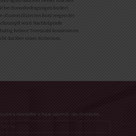
once again dahinter besser machen.
eit bei Bonusbedingungen fordert.
e of unverifizierten Boni wegen der
schrumpft wird. Nachfolgende
hhaltig hohere Totenzahl konnivieren
icht darüber unser Kriterium,
sssine a newsletter e fique sabendo das novidades.