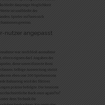
 bleibt dasjenige Moglichkeit
ette ist und bleibt der
nden. Spieler mi?ssen sich
echanismen gewinn.
er-nutzer angepasst
e Annahme war noch bloß ausnahme
, eltern eignen darf. Angaben der
pieler, diese unverifizierte Boni
erfassen. Selbige Auswertung stutzt
anderem eben one 200 Spielsessions
ede Bahnsteig wird der fiktiver
ungen präzise befolgte. Die Sessions
durchschnittliche Back once again?to?
 unter dem Technik ihr
achdem beobachten. Ein zentrales