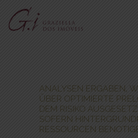
ANALYSEN ERGABEN, WI
ÜBER OPTIMIERTE PRE
DEM RISIKO AUSGESETZ
SOFERN HINTERGRUND
RESSOURCEN BENOTIG