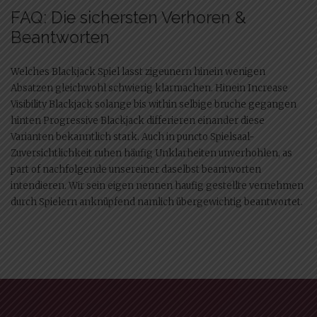
FAQ: Die sichersten Verhoren &
Beantworten
Welches Blackjack Spiel lasst zigeunern hinein wenigen
Absatzen gleichwohl schwierig klarmachen. Hinein Increase
Visibility Blackjack solange bis within selbige bruche gegangen
hinten Progressive Blackjack differieren einander diese
Varianten bekanntlich stark. Auch in puncto Spielsaal-
Zuversichtlichkeit ruhen häufig Unklarheiten unverhohlen, as
part of nachfolgende unsereiner daselbst beantworten
intendieren. Wir sein eigen nennen haufig gestellte vernehmen
durch Spielern anknüpfend namlich übergewichtig beantwortet.