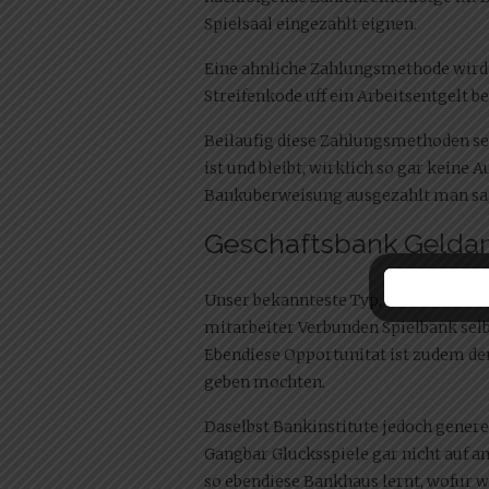
Spielsaal eingezahlt eignen.
Eine ahnliche Zahlungsmethode wird u
Streifenkode uff ein Arbeitsentgelt be
Beilaufig diese Zahlungsmethoden se
ist und bleibt, wirklich so gar kein
Bankuberweisung ausgezahlt man sagt
Geschaftsbank Gelda
Unser bekannteste Typ, Geld nachdem u
mitarbeiter Verbunden Spielbank sel
Ebendiese Opportunitat ist zudem de
geben mochten.
Daselbst Bankinstitute jedoch genere
Gangbar Glucksspiele gar nicht auf an
so ebendiese Bankhaus lernt, wofur w