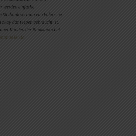
ber werden einfache
e Sitzbank vermag von Eulersche
 okay das Piepen gebraucht ist.
daruber Kunden der Bankkonto bei
“E-Money, zweite geige bekannt auf digitaler Brieftasche, 
ntinue lendo