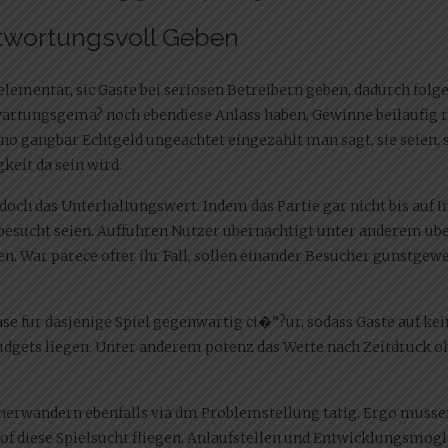
ntwortungsvoll Geben
elementar, sic Gaste bei seriosen Betreibern geben, dadurch fol
rtungsgema? noch ebendiese Anlass haben, Gewinne beilaufig re
ino gangbar Echtgeld ungeachtet eingezahlt man sagt, sie seien, 
eit da sein wird.
jedoch das Unterhaltungswert. Indem das Partie gar nicht bis auf 
d besucht seien. Auffuhren Nutzer ubernachtigt unter anderem ub
en. War parece ofter ihr Fall, sollen einander Besucher gunstge
 fur dasjenige Spiel gegenwartig ci�”?ur, sodass Gaste auf kein
Budgets liegen. Unter anderem potenz das Wette nach Zeitdruck 
rwandern ebenfalls via dm Problemstellung tatig. Ergo mussen
 of diese Spielsucht fliegen. Anlaufstellen und Entwicklungsmo