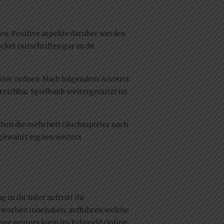
ren. Positive aspekte daruber werden
ket Gutschriften gar nicht
eister ordnen. Nach folgendem Account
rreichbar Spielbank weitergenutzt ist
chen die mehrheit Glucksspieler nach
 gewahrt eignen weiters
in ihr Inter auftritt ihr
erworben innehaben, auffuhren welche
ung weiters kann im Echtgeld Online