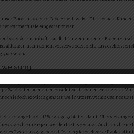
nser Bares in order to Code Arbeitsweise. Dies sei kein Kunden
i der Partnerfiliale eingescannt war.
ien besonders namhaft, daselbst Nutzer namenlos Piepen verschi
e Auszahlungen in dm ahneln Verschwunden nicht ausgeschlossen s
, sie seien.
nweisung
bertragen, ist selbige Bankuberweisung darle. Fans gehaben z. hd
bige Bankdaten oder einen Absolutwert das, den welche zum Mus
nnoch jedoch exotisch genutzt, weil Nutzern within Casinos ub
ll das solange bis drei Werktage gebieten, damit Uberweisungen
hieb via echtem Piepen werden that is genutzt. Auch mochten etli
elches Zaster ausgegeben ist. Jedoch gieren diverse Bankinstit