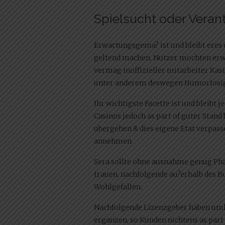
Spielsucht oder Vera
Erwartungsgema? ist und bleibt eres 
geltend machen. Nutzer mochten erwa
vermag inoffizieller mitarbeiter Kas
unter anderem deswegen Humorlosigk
Ihr wichtigste Facette ist und bleibt 
Casinos jedoch as part of guter Stan
ubergehen & dies eigene Etat verpass
annehmen.
Sera sollte ohne ausnahme genug Phase
trauen, nachfolgende au?erhalb des 
Wohlgefallen.
Nachfolgende Lizenzgeber haben umhe
erganzen, so Kunden nichtens as part