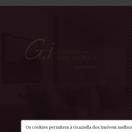
Creci: J-24275
Os cookies permitem à Graziella dos Imóveis melho