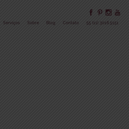
Serviços
Sobre
Blog
Contato
55 (11) 3016.5151