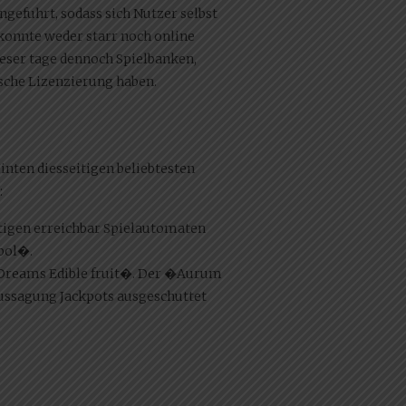
ngefuhrt, sodass sich Nutzer selbst
konnte weder starr noch online
eser tage dennoch Spielbanken,
tsche Lizenzierung haben.
inten diesseitigen beliebtesten
:
rtigen erreichbar Spielautomaten
bol�.
�Dreams Edible fruit�. Der �Aurum
aussagung Jackpots ausgeschuttet