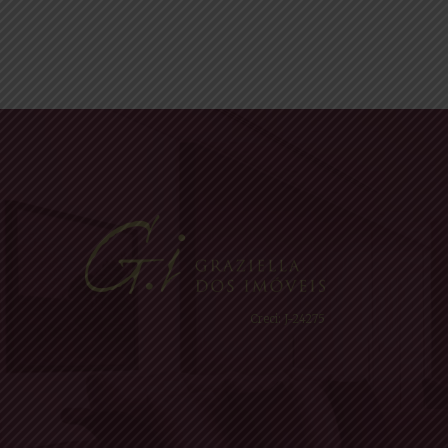
Creci: J-24275