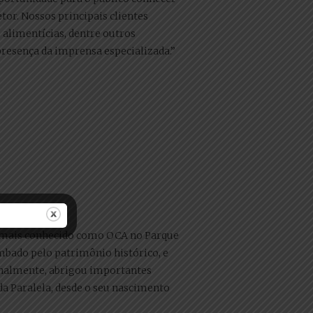
or. Nossos principais clientes
e alimentícias, dentre outros
resença da imprensa especializada.”
z, mais conhecido como OCA no Parque
ombado pelo patrimônio histórico, e
onalmente, abrigou importantes
da Paralela, desde o seu nascimento