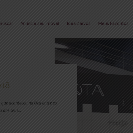
Buscar
Anuncie seu imóvel
Idea!Zarvos
Meus Favoritos
018
a que aconteceu na Oca entre os
co dos seus…