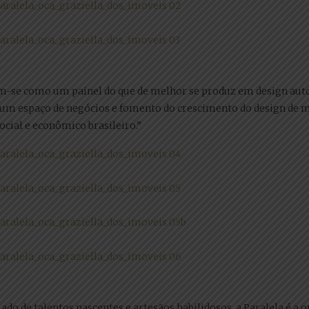
m-se como um painel do que de melhor se produz em design autor
um espaço de negócios e fomento do crescimento do design de móv
ocial e econômico brasileiro.”
do de talentos nascentes e artesãos habilidosos, a Paralela é a 