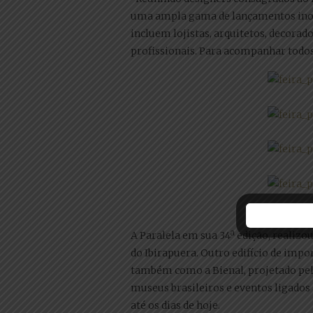
uma ampla gama de lançamentos inovad
incluem lojistas, arquitetos, decorado
profissionais. Para acompanhar todo
A Paralela em sua 34ª edição, realiz
do Ibirapuera. Outro edifício de impo
também como a Bienal, projetado pel
museus brasileiros e eventos ligados
até os dias de hoje.