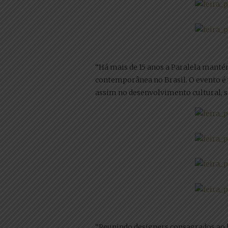
“Há mais de 15 anos a Paralela manté
contemporânea no Brasil. O evento é 
assim no desenvolvimento cultural, s
“Reunindo designers consagrados ao la