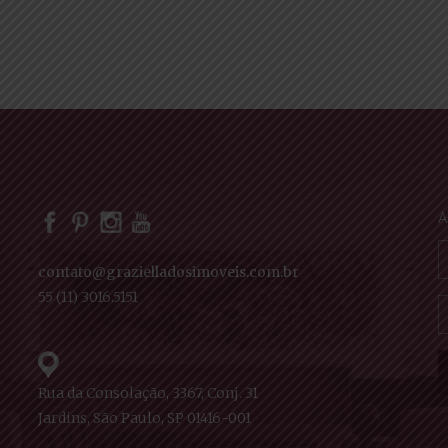
A
contato@grazielladosimoveis.com.br
55 (11) 3016.5151
Rua da Consolação, 3367, Conj. 31
Jardins, São Paulo, SP 01416-001