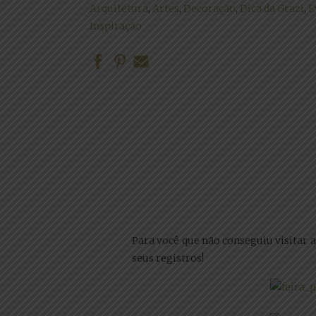
Arquitetura
,
Artes
,
Decoração
,
Dica da Grazi
,
E
Inspiração
Para você que não conseguiu visitar a
seus registros!