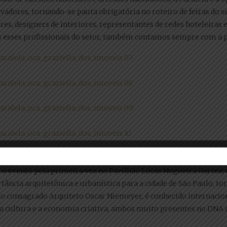
ores, tornando-se pauta obrigatória no roteiro de feiras do set
res, designers de interiores, representantes de redes hoteleiras 
s esses profissionais do setor, também contamos sempre com a p
ou o evento pela primeira vez no Pavilhão Lucas Nogueira Garce
rtância arquitetônica e urbanística para a cidade de São Paulo, t
o consagrado Arquiteto Oscar Niemeyer, é conhecido internaci
 a cultura e a economia criativa, ambos muito presentes no DNA 