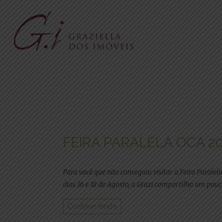
FEIRA PARALELA OCA 2
Para você que não conseguiu visitar a Feira Paralel
dias 16 e 18 de Agosto, a Grazi compartilha um pou
Continue lendo