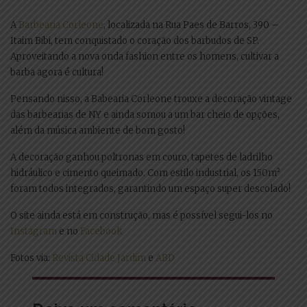
A
Barbearia Corleone
, localizada na Rua Paes de Barros, 390 –
Itaim Bibi, tem conquistado o coração dos barbudos de SP.
Aproveitando a nova onda fashion entre os homens, cultivar a
barba agora é cultura!
Pensando nisso, a Babearia Corleone trouxe a decoração vintage
das barbearias de NY e ainda somou a um bar cheio de opções,
além da música ambiente de bom gosto!
A decoração ganhou poltronas em couro, tapetes de ladrilho
hidráulico e cimento queimado. Com estilo industrial, os 150m²
foram todos integrados, garantindo um espaço super descolado!
O site ainda está em construção, mas é possível segui-los no
Instagram
e no
Facebook
Fotos via:
Revista Cidade Jardim
e
ABD