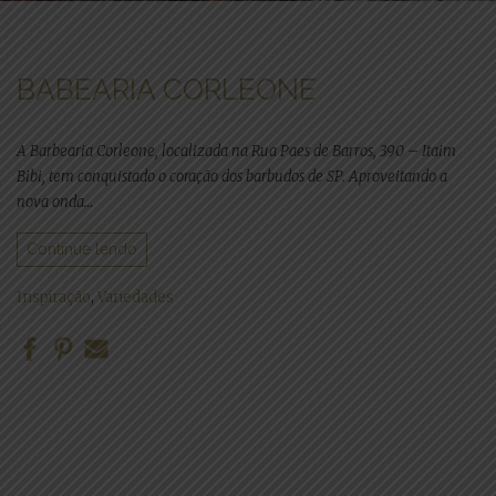
BABEARIA CORLEONE
A Barbearia Corleone, localizada na Rua Paes de Barros, 390 – Itaim
Bibi, tem conquistado o coração dos barbudos de SP. Aproveitando a
nova onda…
Continue lendo
Inspiração
,
Variedades