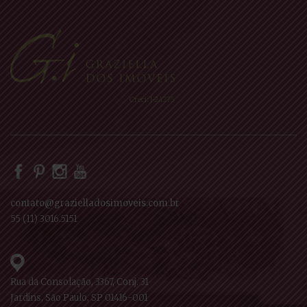
Creci: J-24275
contato@grazielladosimoveis.com.br
55 (11) 3016.5151
Rua da Consolação, 3367, Conj. 31
Jardins, São Paulo, SP 01416-001