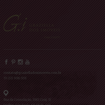
Creci: J-24275
contato@grazielladosimoveis.com.br
55 (11) 3016.5151
Rua da Consolação, 3367, Conj. 31