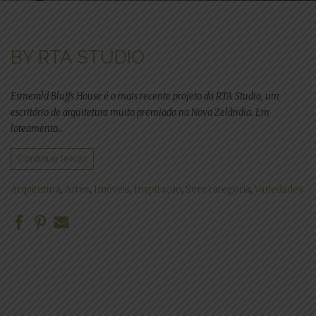
BY RTA STUDIO
Esmerald Bluffs House é o mais recente projeto da RTA Studio, um
escritório de arquitetura muito premiado na Nova Zelândia. Em
loteamento…
Continue lendo
Arquitetura
,
Artes
,
Imóveis
,
Inspiração
,
Sem categoria
,
Variedades