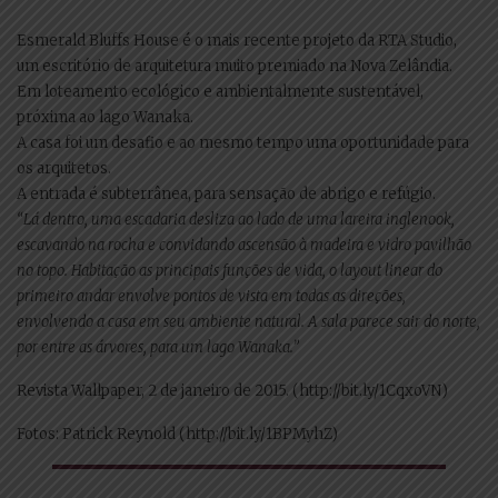
Esmerald Bluffs House é o mais recente projeto da RTA Studio,
um escritório de arquitetura muito premiado na Nova Zelândia.
Em loteamento ecológico e ambientalmente sustentável,
próxima ao lago Wanaka.
A casa foi um desafio e ao mesmo tempo uma oportunidade para
os arquitetos.
A entrada é subterrânea, para sensação de abrigo e refúgio.
“Lá dentro, uma escadaria desliza ao lado de uma lareira inglenook,
escavando na rocha e convidando ascensão à madeira e vidro pavilhão
no topo. Habitação as principais funções de vida, o layout linear do
primeiro andar envolve pontos de vista em todas as direções,
envolvendo a casa em seu ambiente natural. A sala parece sair do norte,
por entre as árvores, para um lago Wanaka.”
Revista Wallpaper, 2 de janeiro de 2015. (http://bit.ly/1CqxoVN)
Fotos: Patrick Reynold (http://bit.ly/1BPMyhZ)