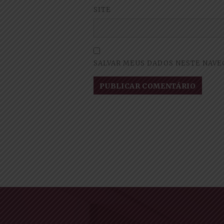
SITE
SALVAR MEUS DADOS NESTE NAVE