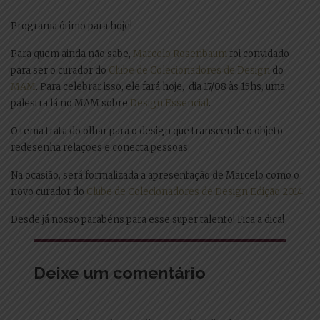
Programa ótimo para hoje!
Para quem ainda não sabe,
Marcelo Rosenbaum
foi convidado
para ser o curador do
Clube de Colecionadores de Design
do
MAM
.
Para celebrar isso, ele fará hoje, dia 17/08 às 15hs, uma
palestra lá no MAM sobre
Design Essencial
.
O tema trata do olhar para o design que transcende o objeto,
redesenha relações e conecta pessoas.
Na ocasião, será formalizada a apresentação de Marcelo como o
novo curador do
Clube de Colecionadores de Design Edição 2014
.
Desde já nosso parabéns para esse super talento! Fica a dica! ‪
Deixe um comentário