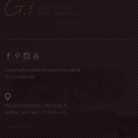
Creci: J-24275
contato@grazielladosimoveis.com.br
55 (11) 3016.5151
Rua da Consolação, 3367, Conj. 31
Jardins, São Paulo, SP 01416-001
Copyright 2026