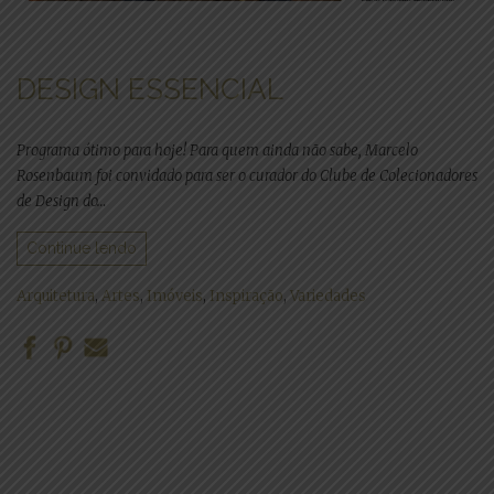
DESIGN ESSENCIAL
Programa ótimo para hoje! Para quem ainda não sabe, Marcelo
Rosenbaum foi convidado para ser o curador do Clube de Colecionadores
de Design do…
Continue lendo
Arquitetura
,
Artes
,
Imóveis
,
Inspiração
,
Variedades