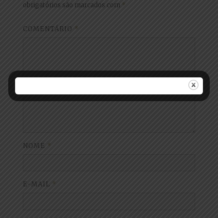
obrigatórios são marcados com
*
COMENTÁRIO
*
NOME
*
E-MAIL
*