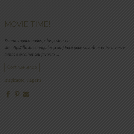
MOVIE TIME!
Estamos apaixonados pelos posters do
site http://illustractiongallery.com/ Você pode vasculhar entre diversos
temas e escolher seu favorito. …
Continue lendo
Inspiração
,
Viagens