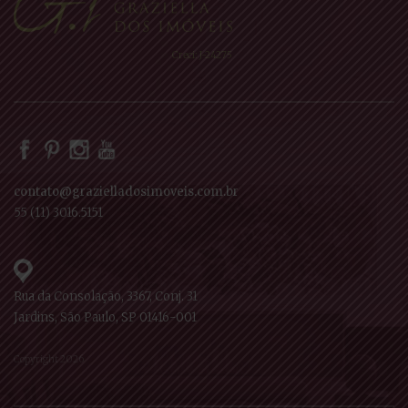
Creci: J-24275
contato@grazielladosimoveis.com.br
55 (11) 3016.5151
Rua da Consolação, 3367, Conj. 31
Jardins, São Paulo, SP 01416-001
Copyright 2026