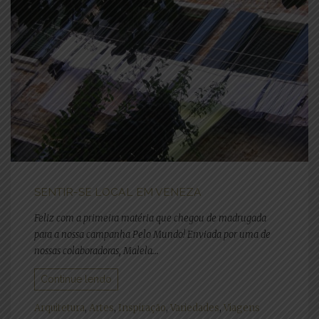
SENTIR-SE LOCAL EM VENEZA
Feliz com a primeira matéria que chegou de madrugada
para a nossa campanha Pelo Mundo! Enviada por uma de
nossas colaboradoras, Malela...
Continue lendo
Arquitetura
,
Artes
,
Inspiração
,
Variedades
,
Viagens