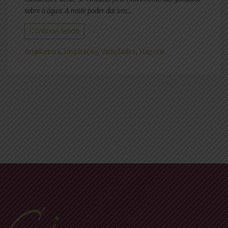
sobre a água. A noite poder dar um...
Continue lendo
Arquitetura
,
Inspiração
,
Variedades
,
Viagens
Navegação
por
posts