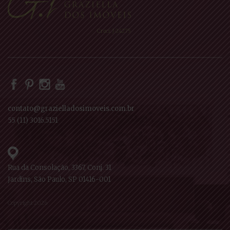
Creci: J-24275
contato@grazielladosimoveis.com.br
55 (11) 3016.5151
Rua da Consolação, 3367, Conj. 31
Jardins, São Paulo, SP 01416-001
Copyright 2026