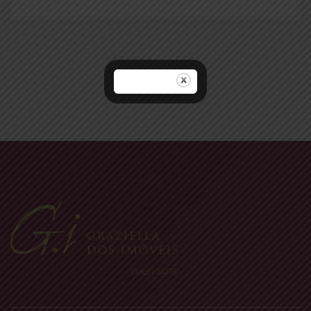
Navegação
por
posts
Creci: J-24275