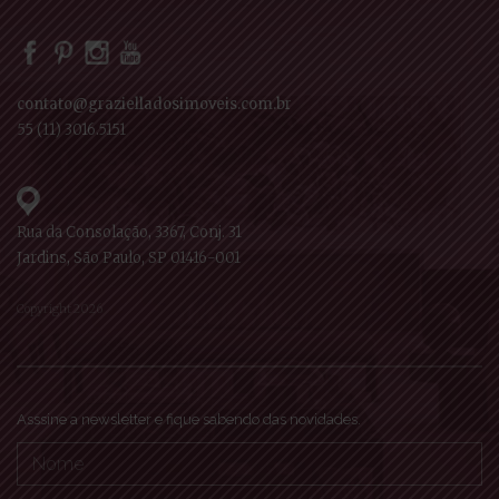
contato@grazielladosimoveis.com.br
55 (11) 3016.5151
Rua da Consolação, 3367, Conj. 31
Jardins, São Paulo, SP 01416-001
Copyright 2026
Asssine a newsletter e fique sabendo das novidades.