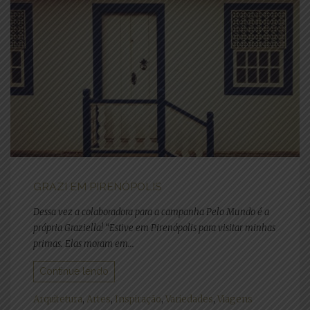
GRAZI EM PIRENÓPOLIS
Dessa vez a colaboradora para a campanha Pelo Mundo é a
própria Graziella! “Estive em Pirenópolis para visitar minhas
primas. Elas moram em...
Continue lendo
Arquitetura
,
Artes
,
Inspiração
,
Variedades
,
Viagens