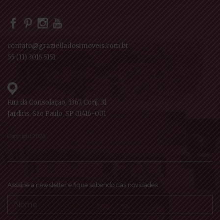
contato@grazielladosimoveis.com.br
55 (11) 3016.5151
Rua da Consolação, 3367, Conj. 31
Jardins, São Paulo, SP 01416-001
Copyright 2026
Asssine a newsletter e fique sabendo das novidades.