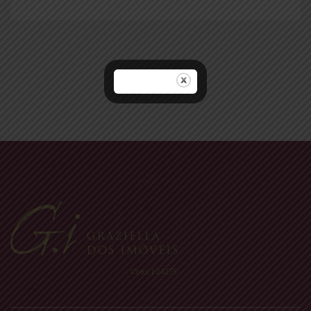
Navegação
por
posts
Creci: J-24275