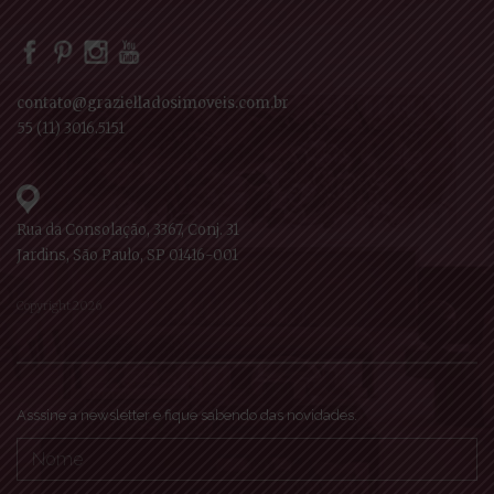
contato@grazielladosimoveis.com.br
55 (11) 3016.5151
Rua da Consolação, 3367, Conj. 31
Jardins, São Paulo, SP 01416-001
Copyright 2026
Asssine a newsletter e fique sabendo das novidades.