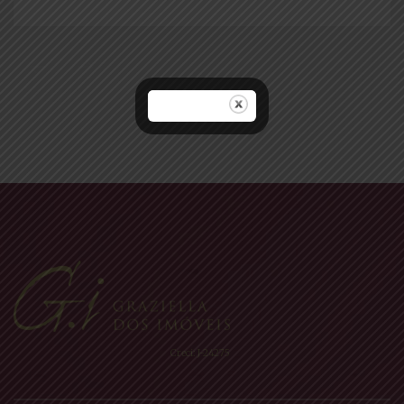
Navegação
por
posts
Creci: J-24275