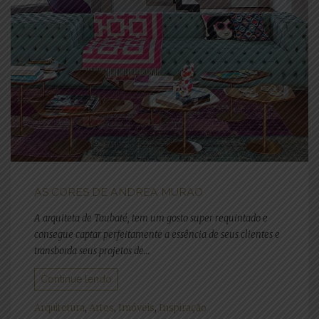
AS CORES DE ANDREA MURAO
A arquiteta de Taubaté, tem um gosto super requintado e
consegue captar perfeitamente a essência de seus clientes e
transborda seus projetos de...
Continue lendo
Arquitetura
,
Artes
,
Imóveis
,
Inspiração