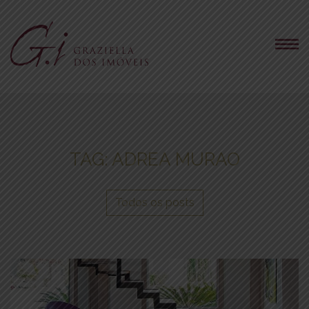
TAG:
ADREA MURAO
Todos os posts